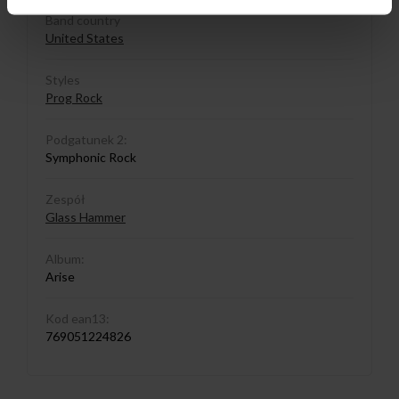
Band country
United States
Styles
Prog Rock
Podgatunek 2:
Symphonic Rock
Zespół
Glass Hammer
Album:
Arise
Kod ean13:
769051224826