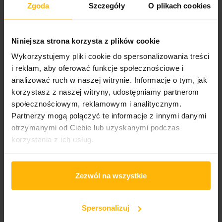
Cover format:
Zgoda
Szczegóły
O plikach cookies
Digipack
Wydawnictwo 1/2
Niniejsza strona korzysta z plików cookie
Sound Resources
Wykorzystujemy pliki cookie do spersonalizowania treści
Catalogue number:
i reklam, aby oferować funkcje społecznościowe i
AR-4826
analizować ruch w naszej witrynie. Informacje o tym, jak
korzystasz z naszej witryny, udostępniamy partnerom
Liczba nośników:
społecznościowym, reklamowym i analitycznym.
1
Partnerzy mogą połączyć te informacje z innymi danymi
otrzymanymi od Ciebie lub uzyskanymi podczas
Genre
korzystania z ich usług.
Rock
Data wydania:
Zezwól na wszystkie
2023-10-27
Country of publication
Spersonalizuj
Stany Zjdnoczone