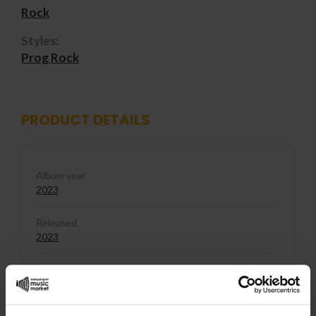
Rock
Styles:
Prog Rock
PRODUCT DETAILS
Album year
2023
Released
2023
Media format
CD