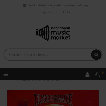
Email:
sales@independentmusicmarket.com
English
USD
0
Home
Rock
Glass Hammer - Arise (CD)