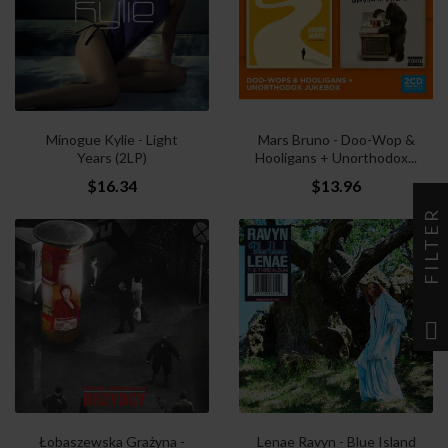
Minogue Kylie - Light
Mars Bruno - Doo-Wop &
Years (2LP)
Hooligans + Unorthodox...
$16.34
$13.96
FILTER
Łobaszewska Grażyna -
Lenae Ravyn - Blue Island