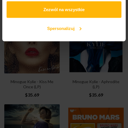
(LP)
$35.69
$16.34
Zezwól na wszystkie
Spersonalizuj
Minogue Kylie - Kiss Me
Minogue Kylie - Aphrodite
Once (LP)
(LP)
$35.69
$35.69