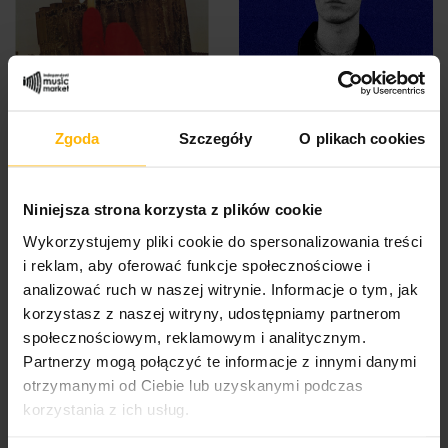
Dead Can Dance - Spleen
Skoczyński Patryk - Przed
Zgoda
Szczegóły
O plikach cookies
And Ideal (CD)
I Po (CD)
$17.53
$13.96
Niniejsza strona korzysta z plików cookie
Wykorzystujemy pliki cookie do spersonalizowania treści
i reklam, aby oferować funkcje społecznościowe i
analizować ruch w naszej witrynie. Informacje o tym, jak
korzystasz z naszej witryny, udostępniamy partnerom
społecznościowym, reklamowym i analitycznym.
Partnerzy mogą połączyć te informacje z innymi danymi
otrzymanymi od Ciebie lub uzyskanymi podczas
korzystania z ich usług.
Mr. Fantasy - Fantasyland
Minogue Kylie - X (LP)