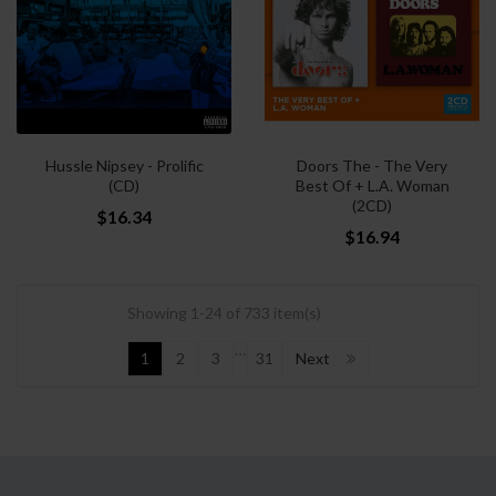
Hussle Nipsey - Prolific
Doors The - The Very
(CD)
Best Of + L.A. Woman
(2CD)
$16.34
$16.94
Showing 1-24 of 733 item(s)
…
1
2
3
31
Next