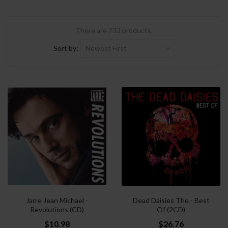
There are 733 products.
Sort by:
Newest First
Jarre Jean Michael -
Dead Daisies The - Best
Revolutions (CD)
Of (2CD)
$10.98
$26.76