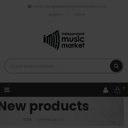
Email:
sales@independentmusicmarket.com
English
USD
0
New products
HOME
NEW PRODUCTS