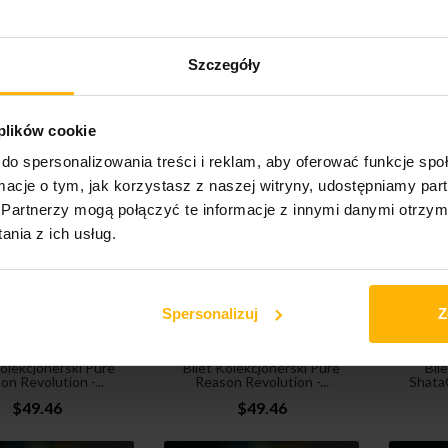
Szczegóły
t Kolekcjonerski
Bilet Kolekcjonerski
Bilet
ten | (gościnnie:...
Anekdoten | (gościnnie:...
San
$49.46
$49.46
 plików cookie
do spersonalizowania treści i reklam, aby oferować funkcje sp
ormacje o tym, jak korzystasz z naszej witryny, udostępniamy p
Partnerzy mogą połączyć te informacje z innymi danymi otrzym
nia z ich usług.
Spersonalizuj
Z
Kolekcjonerski Pure
Bilet Kolekcjonerski Pure
Bil
n Revolution -...
Reason Revolution -...
ShataQ
$49.46
$49.46