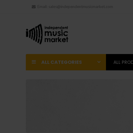
Email:
sales@independentmusicmarket.com
ALL CATEGORIES
ALL PRO