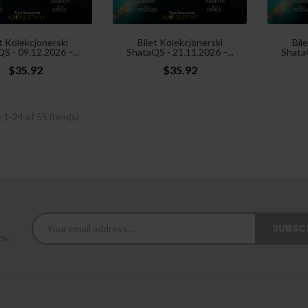
t Kolekcjonerski
Bilet Kolekcjonerski
Bil
S - 09.12.2026 –...
ShataQS - 21.11.2026 –...
ShataQ
$35.92
$35.92
1-24 of 55 item(s)
rs.