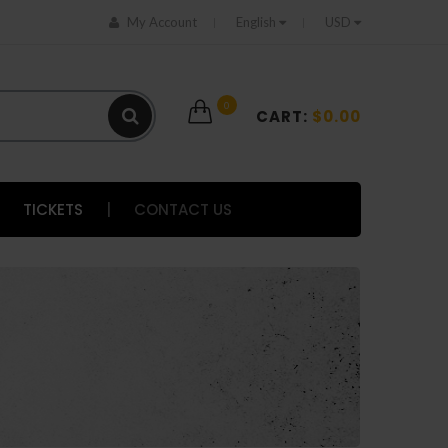
My Account
English
USD
0
CART:
$0.00
TICKETS
|
CONTACT US