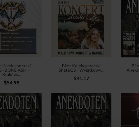
t Kolekcjonerski
Bilet Kolekcjonerski
Bil
SHBONE ASH –
ShataQS - Wyjątkowy...
Anekdo
Kraków,...
$41.17
$54.98