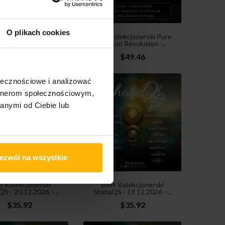
O plikach cookies
 Kolekcjonerski Red
Bilet Kolekcjonerski Pure
d - 01.10.2026,...
Reason Revolution -...
$27.35
$49.46
ołecznościowe i analizować
artnerom społecznościowym,
anymi od Ciebie lub
ezwól na wszystkie
et Kolekcjonerski
Bilet Kolekcjonerski
S - 20.12.2026 –...
ShataQS - 19.12.2026 –...
$35.92
$35.92