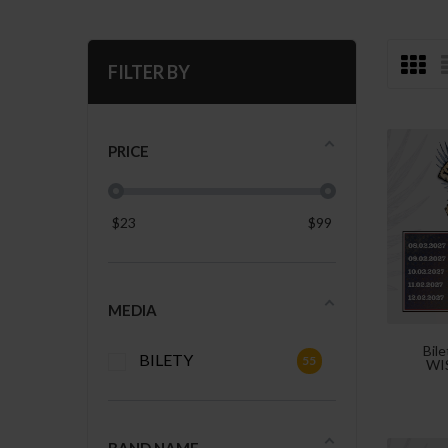
FILTER BY
PRICE
$
23
$
99
MEDIA
Bile
BILETY
55
WI