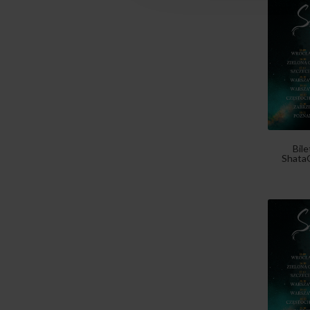
WISHBONE ASH
2
Bile
ShataQ