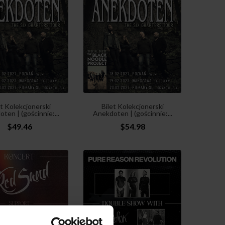
et Kolekcjonerski
Bilet Kolekcjonerski
ten | (gościnnie:...
Anekdoten | (gościnnie:...
$49.46
$54.98