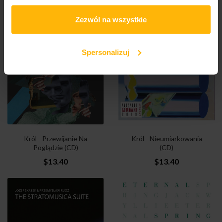
$41.15
$13.69
Zezwól na wszystkie
Spersonalizuj
Król - Przewijanie Na
Król - Nieumiarkowania
Poglądzie (CD)
(CD)
$13.40
$13.40