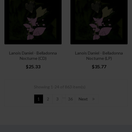
Lanois Daniel - Belladonna
Lanois Daniel - Belladonna
Nocturne (CD)
Nocturne (LP)
$25.33
$35.77
Showing 1-24 of 863 item(s)
…
1
2
3
36
Next