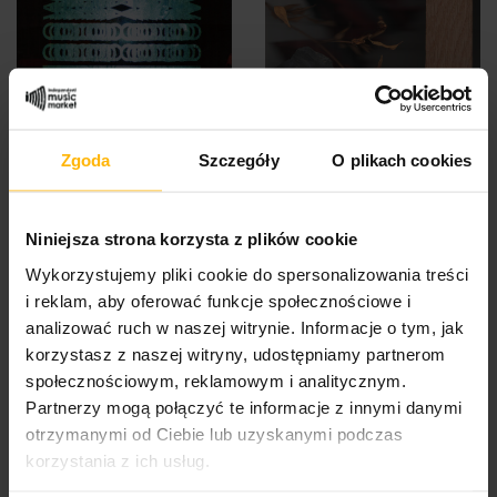
Woon Jamie -
Woon Jamie - Making
Mirringwriting (LP)
Time (LP)
Zgoda
Szczegóły
O plikach cookies
$41.15
$41.15
Niniejsza strona korzysta z plików cookie
Wykorzystujemy pliki cookie do spersonalizowania treści
i reklam, aby oferować funkcje społecznościowe i
analizować ruch w naszej witrynie. Informacje o tym, jak
korzystasz z naszej witryny, udostępniamy partnerom
społecznościowym, reklamowym i analitycznym.
Partnerzy mogą połączyć te informacje z innymi danymi
otrzymanymi od Ciebie lub uzyskanymi podczas
korzystania z ich usług.
Thievery Corporation -
Mikromusic - Z Górnej
Radio Retaliation (2LP)
Półki (CD)