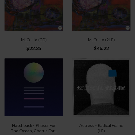
MLO - Io (CD)
MLO - Io (2LP)
$22.35
$46.22
Hatchback - Phaser For
Actress - Radical Frame
The Ocean, Chorus For...
(LP)