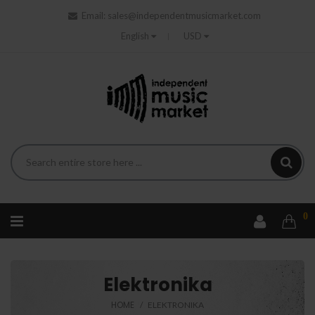
Email:
sales@independentmusicmarket.com
English
USD
0
Elektronika
HOME
ELEKTRONIKA