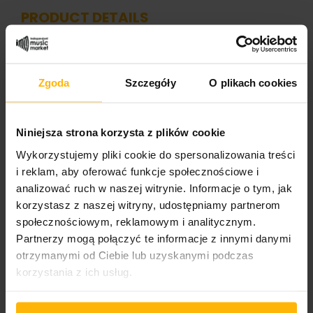
PRODUCT DETAILS
Band name
Zgoda
Szczegóły
O plikach cookies
RPWL
Album title:
Niniejsza strona korzysta z plików cookie
Crime Scene
Wykorzystujemy pliki cookie do spersonalizowania treści
Media format
i reklam, aby oferować funkcje społecznościowe i
CD
analizować ruch w naszej witrynie. Informacje o tym, jak
korzystasz z naszej witryny, udostępniamy partnerom
Cover format:
społecznościowym, reklamowym i analitycznym.
Digisleeve
Partnerzy mogą połączyć te informacje z innymi danymi
otrzymanymi od Ciebie lub uzyskanymi podczas
Wydawnictwo 1/2
korzystania z ich usług.
Gentle Art Of Music
Catalogue number: