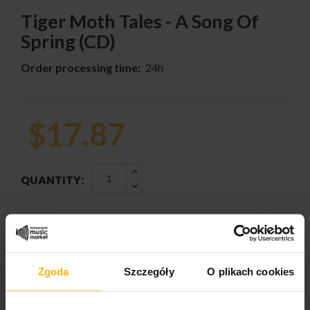
Tiger Moth Tales - A Song Of
Spring (CD)
Order processing time:
24h
$17.87
QUANTITY:
ADD TO CART
Zgoda
Szczegóły
O plikach cookies