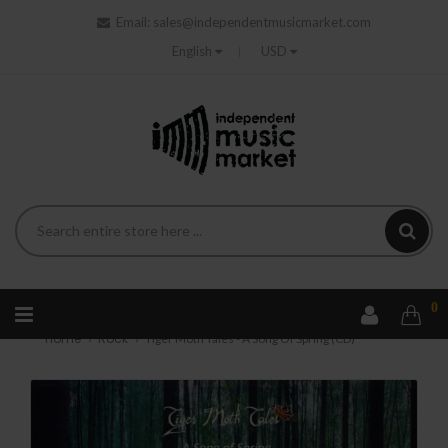
Email:
sales@independentmusicmarket.com
English
USD
0
Home
Rock
Tiger Moth Tales - A Song Of Spring (CD)