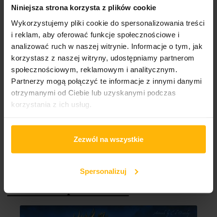
Niniejsza strona korzysta z plików cookie
Wykorzystujemy pliki cookie do spersonalizowania treści
DESCRIPTION
PRODUCT DETAILS
i reklam, aby oferować funkcje społecznościowe i
analizować ruch w naszej witrynie. Informacje o tym, jak
1 Spring Fever 6:52
korzystasz z naszej witryny, udostępniamy partnerom
2 Forester 7:51
społecznościowym, reklamowym i analitycznym.
3 Dance 'Til Death 10:20
Partnerzy mogą połączyć te informacje z innymi danymi
4 Holi 2:46
otrzymanymi od Ciebie lub uzyskanymi podczas
5 The Goddess And The Green Man 2:39
korzystania z ich usług.
6 Mad March Hare 4:00
7 Rapa Nui 7:34
8 Light 15:25
Zezwól na wszystkie
Spersonalizuj
CUSTOMERS WHO BOUGHT THIS
PRODUCT ALSO BOUGHT: