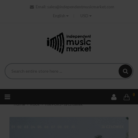
Email:
sales@independentmusicmarket.com
English
USD
0
Home
Rock
The POKS - Ja człowiek