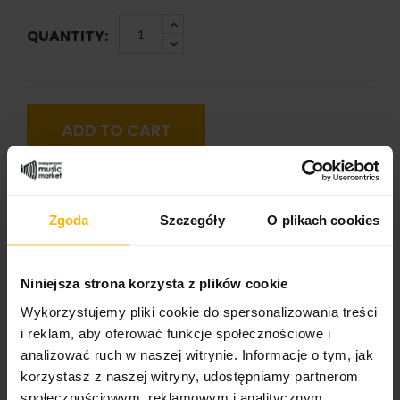
QUANTITY:
ADD TO CART
Zgoda
Szczegóły
O plikach cookies
PRODUCT DETAILS
Niniejsza strona korzysta z plików cookie
Wykorzystujemy pliki cookie do spersonalizowania treści
Band name
i reklam, aby oferować funkcje społecznościowe i
The POKS
analizować ruch w naszej witrynie. Informacje o tym, jak
korzystasz z naszej witryny, udostępniamy partnerom
Album title:
społecznościowym, reklamowym i analitycznym.
Ja Człowiek