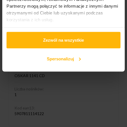
Partnerzy mogą połączyć te informacje z innymi danymi
otrzymanymi od Ciebie lub uzyskanymi podczas
Media format
CD
korzystania z ich usług.
Cover format:
Digipack
Zezwól na wszystkie
Wydawnictwo 1/2
Oskar Records
Spersonalizuj
Catalogue number:
OSKAR 1141 CD
Liczba nośników:
1
Kod ean13:
5907811114122