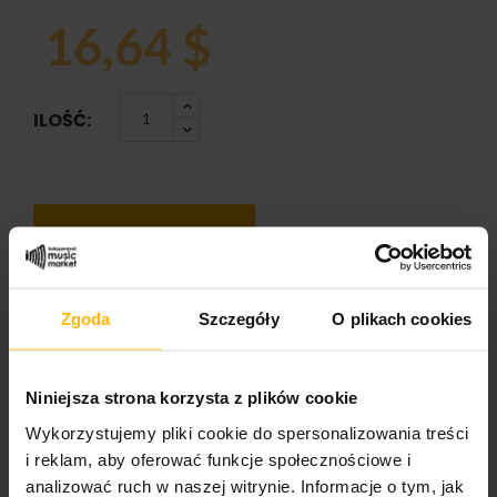
16,64 $
ILOŚĆ:
DODAJ DO KOSZYKA
Zgoda
Szczegóły
O plikach cookies
SZCZEGÓŁY PRODUKTU
Niniejsza strona korzysta z plików cookie
Wykorzystujemy pliki cookie do spersonalizowania treści
i reklam, aby oferować funkcje społecznościowe i
Nazwa zespołu
analizować ruch w naszej witrynie. Informacje o tym, jak
The POKS