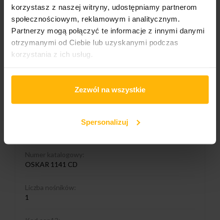
korzystasz z naszej witryny, udostępniamy partnerom
społecznościowym, reklamowym i analitycznym.
Nazwa albumu:
Partnerzy mogą połączyć te informacje z innymi danymi
Ja Człowiek
otrzymanymi od Ciebie lub uzyskanymi podczas
korzystania z ich usług.
Format nośnika
CD
Format okładki:
Zezwól na wszystkie
Digipack
Wydawnictwo 1/2
Spersonalizuj
Oskar Records
Numer katalogowy:
OSKAR 1141 CD
Liczba nośników:
1