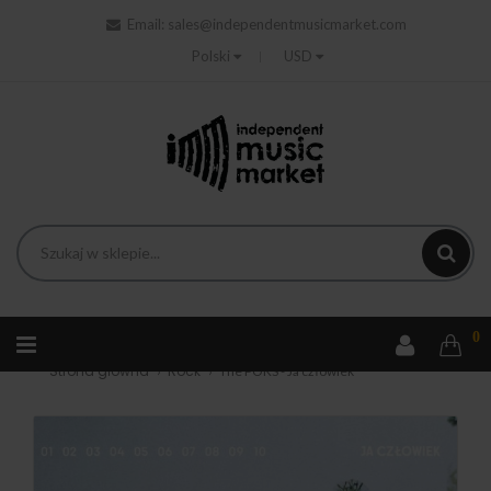
Email:
sales@independentmusicmarket.com
Polski
USD
0
Strona główna
Rock
The POKS - Ja człowiek