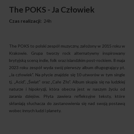
The POKS - Ja Człowiek
Czas realizacji:
24h
The POKS to polski zespół muzyczny, założony w 2015 roku w
Krakowie. Grupa tworzy rock alternatywny inspirowany
brytyjską sceną indie, folk oraz islandzkim post-rockiem. 8 maja
2023 roku zespół wyda swój pierwszy album długogrający pt.
„Ja człowiek". Na płycie znajdzie się 10 utworów w tym single
tj. „Acid", „Świat" oraz „Całe Zło". Album skupia się na ludzkiej
naturze i hipokryzji, która obecna jest w naszym życiu od
zarania dziejów. Płyta zawiera refleksyjne teksty, które
skłaniają słuchacza do zastanowienia się nad swoją postawą
wobec innych ludzi i planety.