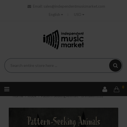
Email:
sales@independentmusicmarket.com
English
USD
0
Home
Rock
Pattern-Seeking Animals - Grimalkin (CD)