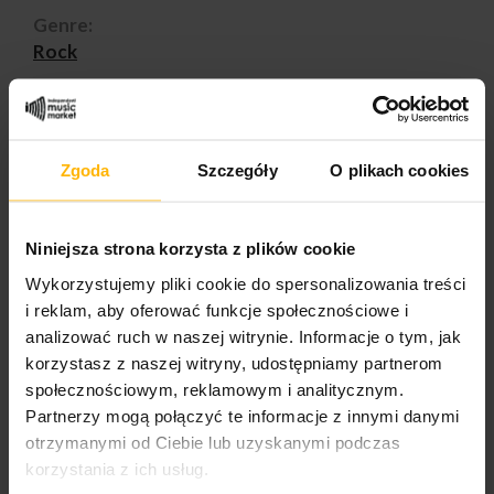
Genre:
Rock
Styles:
Prog Rock
Zgoda
Szczegóły
O plikach cookies
PRODUCT DETAILS
Niniejsza strona korzysta z plików cookie
Wykorzystujemy pliki cookie do spersonalizowania treści
Album year
i reklam, aby oferować funkcje społecznościowe i
2026
analizować ruch w naszej witrynie. Informacje o tym, jak
korzystasz z naszej witryny, udostępniamy partnerom
Band name
społecznościowym, reklamowym i analitycznym.
Pattern-Seeking Animals
Partnerzy mogą połączyć te informacje z innymi danymi
otrzymanymi od Ciebie lub uzyskanymi podczas
Released
korzystania z ich usług.
2026