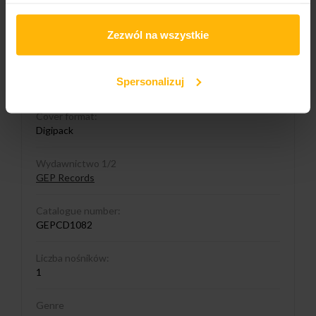
Album title:
Zezwól na wszystkie
Grimalkin
Media format
Spersonalizuj
CD
Cover format:
Digipack
Wydawnictwo 1/2
GEP Records
Catalogue number:
GEPCD1082
Liczba nośników:
1
Genre