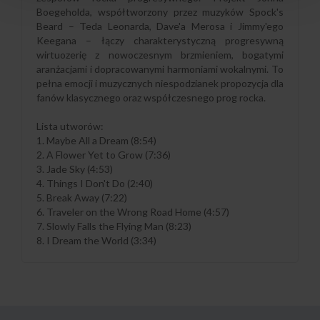
Boegeholda, współtworzony przez muzyków Spock's
Beard – Teda Leonarda, Dave'a Merosa i Jimmy'ego
Keegana – łączy charakterystyczną progresywną
wirtuozerię z nowoczesnym brzmieniem, bogatymi
aranżacjami i dopracowanymi harmoniami wokalnymi. To
pełna emocji i muzycznych niespodzianek propozycja dla
fanów klasycznego oraz współczesnego prog rocka.
Lista utworów:
1. Maybe All a Dream (8:54)
2. A Flower Yet to Grow (7:36)
3. Jade Sky (4:53)
4. Things I Don't Do (2:40)
5. Break Away (7:22)
6. Traveler on the Wrong Road Home (4:57)
7. Slowly Falls the Flying Man (8:23)
8. I Dream the World (3:34)