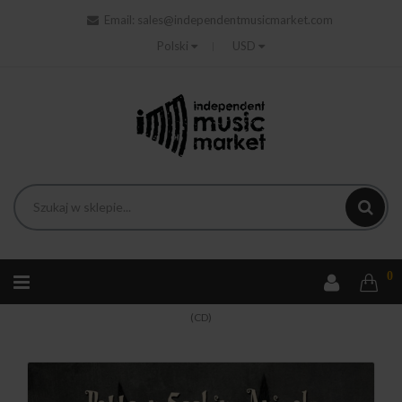
Email:
sales@independentmusicmarket.com
Polski
USD
0
Strona główna
Rock
Pattern-Seeking Animals - Grimalkin
(CD)