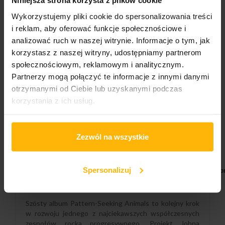
Niniejsza strona korzysta z plików cookie
DODAJ DO KOSZYKA
Wykorzystujemy pliki cookie do spersonalizowania treści
i reklam, aby oferować funkcje społecznościowe i
analizować ruch w naszej witrynie. Informacje o tym, jak
Gatunek:
korzystasz z naszej witryny, udostępniamy partnerom
Rock
społecznościowym, reklamowym i analitycznym.
Partnerzy mogą połączyć te informacje z innymi danymi
Podgatunek:
otrzymanymi od Ciebie lub uzyskanymi podczas
Prog Rock
korzystania z ich usług.
OPIS
SZCZEGÓŁY PRODUKTU
Zezwól na wszystkie
Spersonalizuj
Preorder - data premiery 21.08.2026. Zamówienie z tym 
21.08.2026.
Szósty album Pattern-Seeking Animals to kolejny krok
w rozwoju jednego z najciekawszych współczesnych
zespołów rocka progresywnego. Projekt Johna