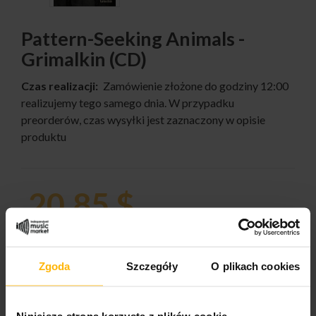
Pattern-Seeking Animals -
Grimalkin (CD)
Czas realizacji:
Zamówienie złożone do godziny 12:00
realizujemy tego samego dnia. W przypadku
preorderów, czas wysyłki jest zaznaczony w opisie
produktu
20,85 $
ILOŚĆ:
Zgoda
Szczegóły
O plikach cookies