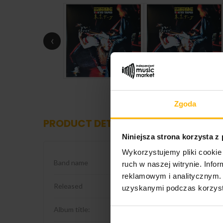
‹
Zgoda
PRODUCT DETAILS
Niniejsza strona korzysta z
Wykorzystujemy pliki cookie 
Band name
Scorpions
ruch w naszej witrynie. Inf
reklamowym i analitycznym. 
Released
2018
uzyskanymi podczas korzysta
Album title:
Tokyo Tapes