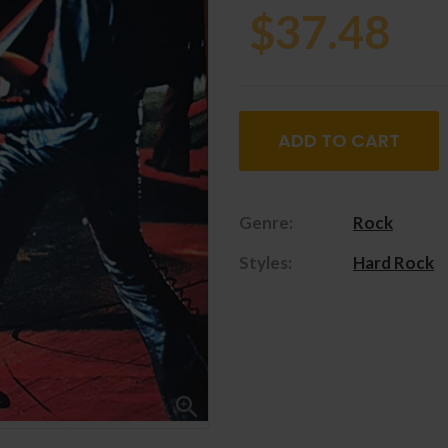
$37.48
ADD TO CART
Genre:
Rock
Styles:
Hard Rock
