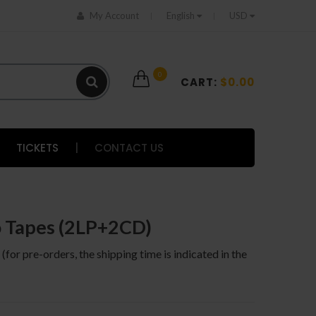
My Account
English
USD
0
CART:
$0.00
TICKETS
|
CONTACT US
o Tapes (2LP+2CD)
 (for pre-orders, the shipping time is indicated in the