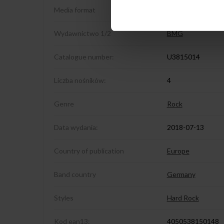
Media format
2LP+2CD
Wydawnictwo 1/2
BMG
Catalogue number:
U3815014
Liczba nośników:
4
Genre
Rock
Data wydania:
2018-07-13
Country of publication
Europe
Band country
Germany
Styles
Hard Rock
Kod ean13:
4050538150148