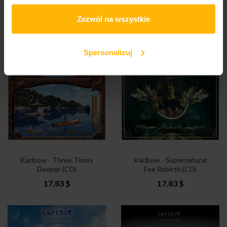
Karibow - Panterrania
Karibow - A Tribal Treat
(2CD)
(2CD)
Zezwól na wszystkie
25,27 $
23,78 $
Spersonalizuj
Karibow - Three Times
Karibow - Supernatural
Deeper (CD)
Foe Rebirth (CD)
17,83 $
17,83 $