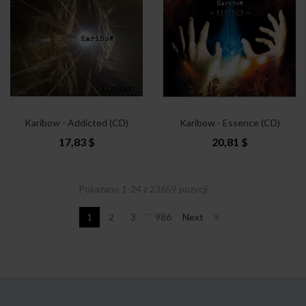
Karibow - Addicted (CD)
Karibow - Essence (CD)
17,83 $
20,81 $
Pokazano 1-24 z 23659 pozycji
…
1
2
3
986
Next