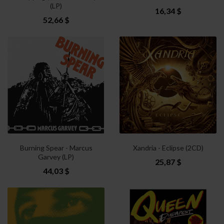
(LP)
16,34 $
52,66 $
Burning Spear - Marcus
Xandria - Eclipse (2CD)
Garvey (LP)
25,87 $
44,03 $