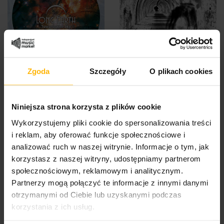
Zgoda
Szczegóły
O plikach cookies
Long Earth - Towards The
Long Earth - The Source
Sky (CD)
(CD)
19,32 $
10,39 $
Niniejsza strona korzysta z plików cookie
Wykorzystujemy pliki cookie do spersonalizowania treści
i reklam, aby oferować funkcje społecznościowe i
analizować ruch w naszej witrynie. Informacje o tym, jak
korzystasz z naszej witryny, udostępniamy partnerom
społecznościowym, reklamowym i analitycznym.
Partnerzy mogą połączyć te informacje z innymi danymi
otrzymanymi od Ciebie lub uzyskanymi podczas
korzystania z ich usług.