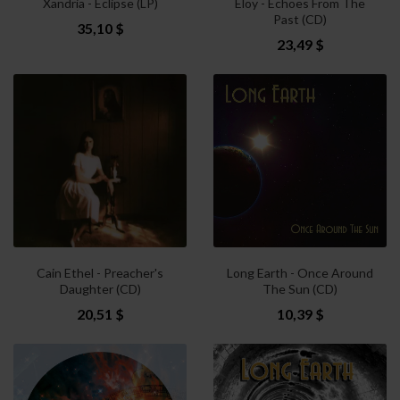
Xandria - Eclipse (LP)
Eloy - Echoes From The
Past (CD)
35,10 $
23,49 $
Cain Ethel - Preacher's
Long Earth - Once Around
Daughter (CD)
The Sun (CD)
20,51 $
10,39 $