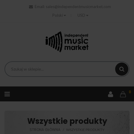
Email:
sales@independentmusicmarket.com
Polski
USD
0
Wszystkie produkty
STRONA GŁÓWNA
WSZYSTKIE PRODUKTY