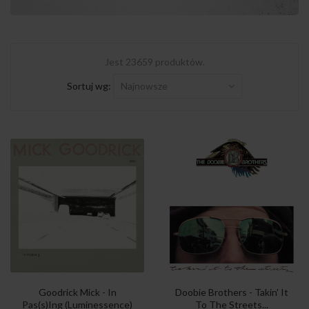
Jest 23659 produktów.
Sortuj wg:
Najnowsze
Goodrick Mick - In
Doobie Brothers - Takin' It
Pas(s)Ing (Luminessence)
To The Streets...