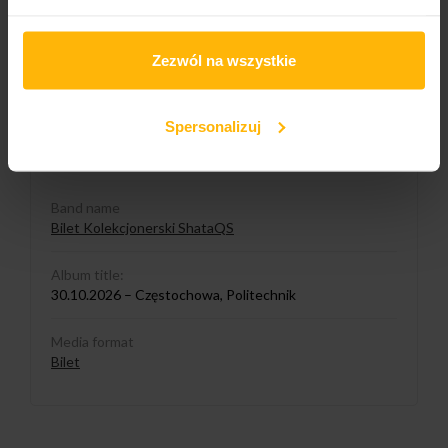
Zezwól na wszystkie
PRODUCT DETAILS
Spersonalizuj
Band name
Bilet Kolekcjonerski ShataQS
Album title:
30.10.2026 – Częstochowa, Politechnik
Media format
Bilet