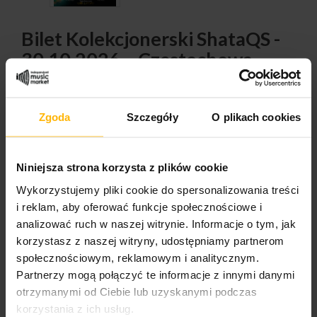
Bilet Kolekcjonerski ShataQS -
30.10.2026 – Częstochowa,
Politechnik
Order processing time:
24 h (for pre-orders, the
Zgoda
Szczegóły
O plikach cookies
shipping time is indicated in the product description)
Niniejsza strona korzysta z plików cookie
$35.92
Wykorzystujemy pliki cookie do spersonalizowania treści
i reklam, aby oferować funkcje społecznościowe i
analizować ruch w naszej witrynie. Informacje o tym, jak
QUANTITY:
korzystasz z naszej witryny, udostępniamy partnerom
społecznościowym, reklamowym i analitycznym.
Partnerzy mogą połączyć te informacje z innymi danymi
otrzymanymi od Ciebie lub uzyskanymi podczas
korzystania z ich usług.
ADD TO CART