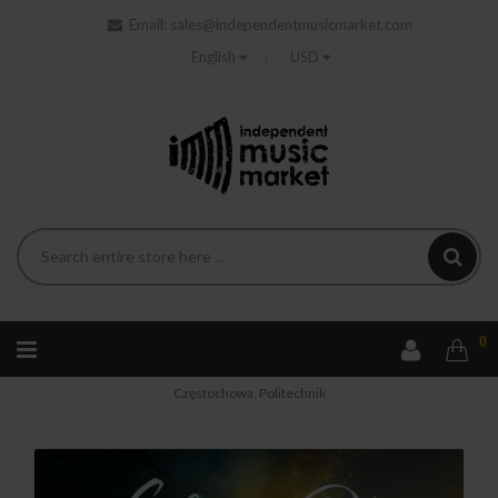
Email:
sales@independentmusicmarket.com
English
USD
0
Home
Tickets
Bilet Kolekcjonerski ShataQS - 30.10.2026 –
Częstochowa, Politechnik