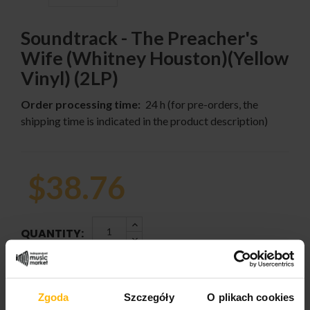
Soundtrack - The Preacher's
Wife (Whitney Houston)(Yellow
Vinyl) (2LP)
Order processing time:
24 h (for pre-orders, the
shipping time is indicated in the product description)
$38.76
QUANTITY:
Zgoda
Szczegóły
O plikach cookies
ADD TO CART