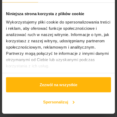
Niniejsza strona korzysta z plików cookie
Genre:
Wykorzystujemy pliki cookie do spersonalizowania treści
Soundtrack
i reklam, aby oferować funkcje społecznościowe i
analizować ruch w naszej witrynie. Informacje o tym, jak
korzystasz z naszej witryny, udostępniamy partnerom
społecznościowym, reklamowym i analitycznym.
PRODUCT DETAILS
Partnerzy mogą połączyć te informacje z innymi danymi
otrzymanymi od Ciebie lub uzyskanymi podczas
korzystania z ich usług.
Band name
Soundtrack
Zezwól na wszystkie
Released
2023
Spersonalizuj
Album title:
The Preacher'S Wife (Whitney Houston)(Yellow Vinyl)