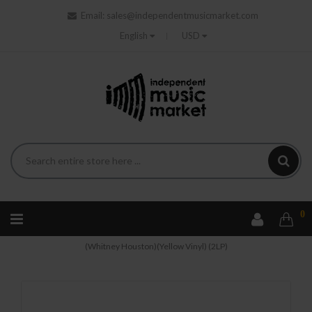
Email:
sales@independentmusicmarket.com
English
USD
0
Home
Soundtrack
Soundtrack - The Preacher's Wife
(Whitney Houston)(Yellow Vinyl) (2LP)