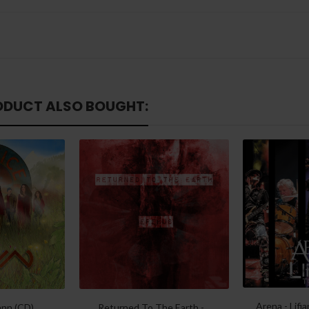
ODUCT ALSO BOUGHT:
Arena - Lifi
lann (CD)
Returned To The Earth -...