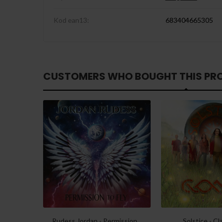
Kod ean13:
683404665305
CUSTOMERS WHO BOUGHT THIS PR
Rudess Jordan - Permission...
Solstice - C