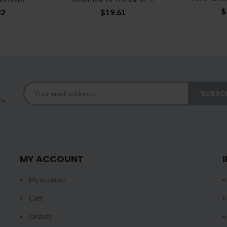
$
32
$19.61
rs.
MY ACCOUNT
My account
Cart
Orders