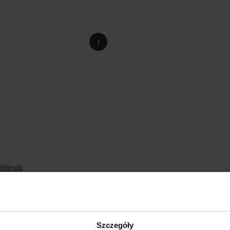
›
friends
Szczegóły