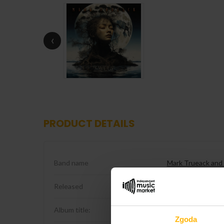
‹
PRODUCT DETAILS
Band name
Mark Trueack and 
Released
2025
Album title:
Save Us
Zgoda