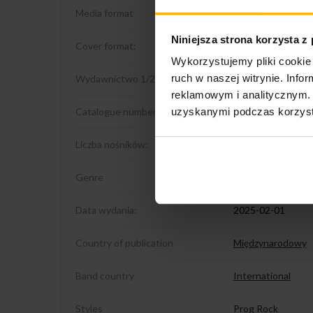
Media format
CD
Niniejsza strona korzysta z
Cover format:
Digisleeve
Wykorzystujemy pliki cookie 
ruch w naszej witrynie. Inf
Wydawnictwo 1/2
ProgRock.com's Es
reklamowym i analitycznym. 
Catalogue number:
PRE-0018
uzyskanymi podczas korzysta
Liczba nośników:
1
Genre
Rock
Data wydania:
2025-02-01
Country of publication
Międzynarodowy
Band country
International
Styles
Prog Rock