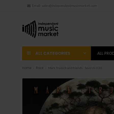
Email:
sales@independentmusicmarket.com
ALL CATEGORIES
ALL PRO
Home
Rock
Mark Trueack and friends - Save Us (CD)