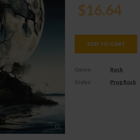
$16.64
ADD TO CART
Genre:
Rock
Styles:
Prog Rock
