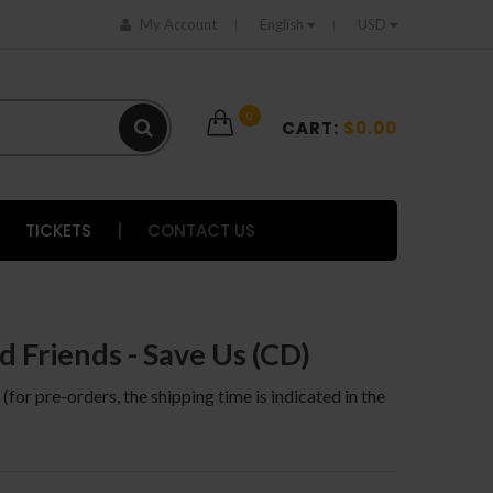
My Account
English
USD
0
CART:
$0.00
TICKETS
|
CONTACT US
 Friends - Save Us (CD)
 (for pre-orders, the shipping time is indicated in the