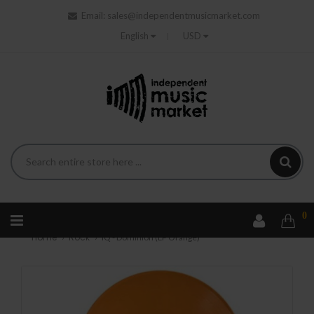
Email:
sales@independentmusicmarket.com
English
USD
0
Home
Rock
IQ - Dominion (LP Orange)