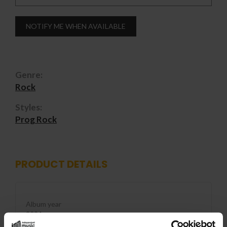
NOTIFY ME WHEN AVAILABLE
Genre:
Rock
Styles:
Prog Rock
PRODUCT DETAILS
Album year
2024