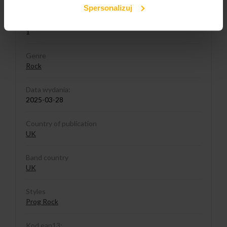
Spersonalizuj
Liczba nośników:
1
Genre
Rock
Data wydania:
2025-03-28
Country of publication
UK
Band country
UK
Styles
Prog Rock
Kod ean13: