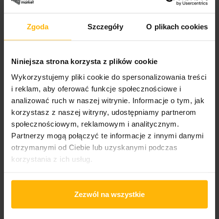
Band name
IQ
Zgoda
Szczegóły
O plikach cookies
Released
2025
Niniejsza strona korzysta z plików cookie
Album title:
Wykorzystujemy pliki cookie do spersonalizowania treści
Dominion
i reklam, aby oferować funkcje społecznościowe i
analizować ruch w naszej witrynie. Informacje o tym, jak
Media format
korzystasz z naszej witryny, udostępniamy partnerom
LP Orange
społecznościowym, reklamowym i analitycznym.
Partnerzy mogą połączyć te informacje z innymi danymi
Cover format:
otrzymanymi od Ciebie lub uzyskanymi podczas
Gatefold Sleeve
korzystania z ich usług.
Wydawnictwo 1/2
Giant Electric Pea
Zezwól na wszystkie
Catalogue number:
GEPV7024 O