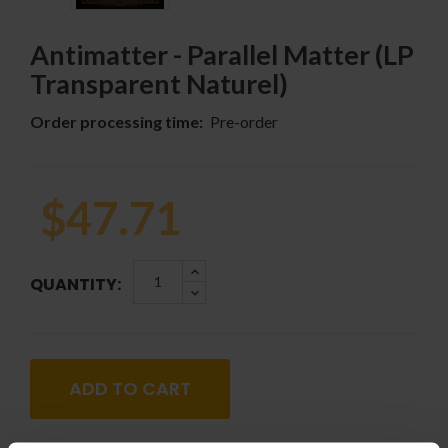
Antimatter - Parallel Matter (LP
Transparent Naturel)
Order processing time:
Pre-order
$47.71
QUANTITY:
ADD TO CART