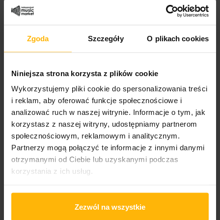
Genre:
Rock
Zgoda
Szczegóły
O plikach cookies
Styles:
Prog Rock
Niniejsza strona korzysta z plików cookie
Wykorzystujemy pliki cookie do spersonalizowania treści
DESCRIPTION
PRODUCT DETAILS
i reklam, aby oferować funkcje społecznościowe i
analizować ruch w naszej witrynie. Informacje o tym, jak
korzystasz z naszej witryny, udostępniamy partnerom
Premiere and shipping - march 2025
społecznościowym, reklamowym i analitycznym.
Partnerzy mogą połączyć te informacje z innymi danymi
SIDE A
otrzymanymi od Ciebie lub uzyskanymi podczas
Carve It In
Angelic
korzystania z ich usług.
Refraction
Paranoid Carbon
Heathen
Zezwól na wszystkie
SIDE B