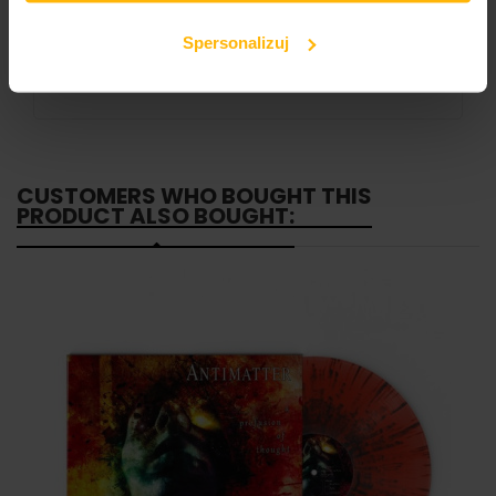
Breaking The Machine
Little Piggy
Spersonalizuj
Firewalking
Leftover Wine
CUSTOMERS WHO BOUGHT THIS
PRODUCT ALSO BOUGHT: