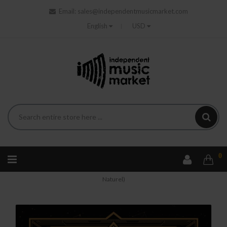
Email:
sales@independentmusicmarket.com
English
USD
0
Home
Rock
Antimatter - Parallel Matter (LP Transparent
Naturel)