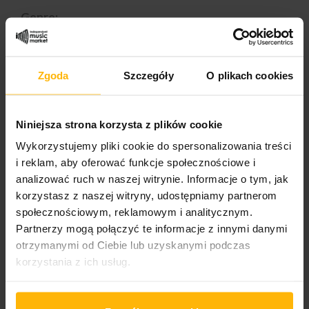
Genre:
Rock
Styles:
Zgoda
Szczegóły
O plikach cookies
Prog Rock
Niniejsza strona korzysta z plików cookie
DESCRIPTION
PRODUCT DETAILS
Wykorzystujemy pliki cookie do spersonalizowania treści
i reklam, aby oferować funkcje społecznościowe i
analizować ruch w naszej witrynie. Informacje o tym, jak
Homeless (Pt. 1)
korzystasz z naszej witryny, udostępniamy partnerom
1-1 I. Reflective 8:38
1-2 II. Entitled 4:30
społecznościowym, reklamowym i analitycznym.
1-3 III. White Ashes 3:20
Partnerzy mogą połączyć te informacje z innymi danymi
1-4 IV. Home 6:30 Homeless (Pt. 2)
otrzymanymi od Ciebie lub uzyskanymi podczas
1-5 I. Homeless 4:38
korzystania z ich usług.
1-6 II. The Tables Have Turned 4:47
1-7 III. Sirens 4:02
1-8 IV. In Shadows 3:50
1.9 V. Gone Guest, Vocals [Vocal] – Jade Hall 5:07