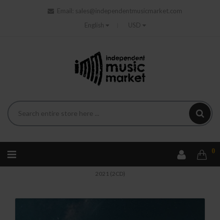
Email:
sales@independentmusicmarket.com
English
USD
0
Home
Rock
Anubis - Sirens From Afar - Live In Katoomba
2021 (2CD)