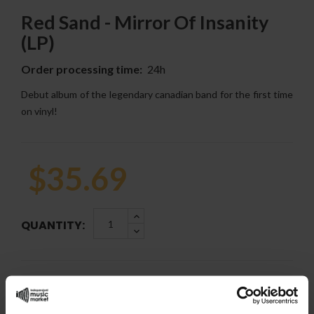
Red Sand - Mirror Of Insanity
(LP)
Order processing time:
24h
Debut album of the legendary canadian band for the first time
on vinyl!
$35.69
QUANTITY:
ADD TO CART