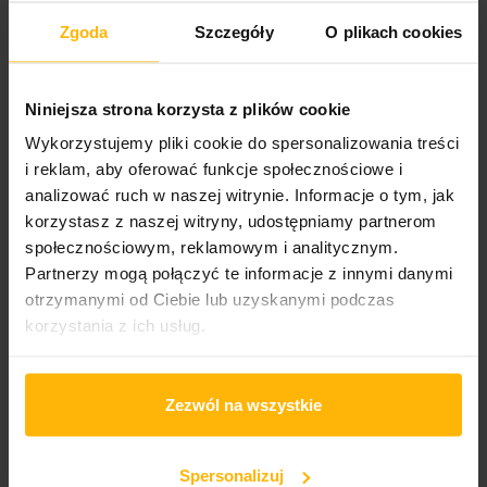
Zgoda
Szczegóły
O plikach cookies
Niniejsza strona korzysta z plików cookie
PRODUCT DETAILS
Wykorzystujemy pliki cookie do spersonalizowania treści
i reklam, aby oferować funkcje społecznościowe i
analizować ruch w naszej witrynie. Informacje o tym, jak
Liczba nośników:
korzystasz z naszej witryny, udostępniamy partnerom
1
społecznościowym, reklamowym i analitycznym.
Partnerzy mogą połączyć te informacje z innymi danymi
Country of publication
otrzymanymi od Ciebie lub uzyskanymi podczas
Polska
korzystania z ich usług.
Band country
Canada
Zezwól na wszystkie
Kod ean13:
5907811005512
Spersonalizuj