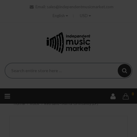
Email:
sales@independentmusicmarket.com
English
USD
0
Home
Rock
Red Sand - Mirror Of Insanity (LP)