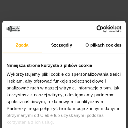
PRODUCT DETAILS
Zgoda
Szczegóły
O plikach cookies
Band name
Pendragon
Niniejsza strona korzysta z plików cookie
Album title:
Wykorzystujemy pliki cookie do spersonalizowania treści
The Masquerade Overture
i reklam, aby oferować funkcje społecznościowe i
analizować ruch w naszej witrynie. Informacje o tym, jak
Media format
korzystasz z naszej witryny, udostępniamy partnerom
CD
społecznościowym, reklamowym i analitycznym.
Partnerzy mogą połączyć te informacje z innymi danymi
Cover format:
Jewel Case
otrzymanymi od Ciebie lub uzyskanymi podczas
korzystania z ich usług.