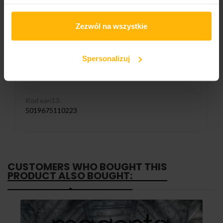
Wydawnictwo 1/2
Toff Records
Zezwól na wszystkie
Catalogue number:
PEND38CD
Spersonalizuj
Liczba nośników:
1
Kod ean13:
5019675110223
CUSTOMERS WHO BOUGHT THIS
PRODUCT ALSO BOUGHT: