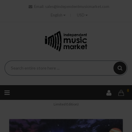
Email:
sales@independentmusicmarket.com
English
USD
0
Home
Rock
Pendragon - The Masquerade Overture (CD
Limited Edition)