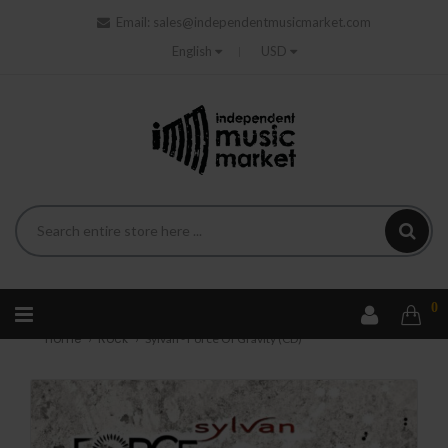
Email:
sales@independentmusicmarket.com
English
USD
0
Home
Rock
Sylvan - Force Of Gravity (CD)