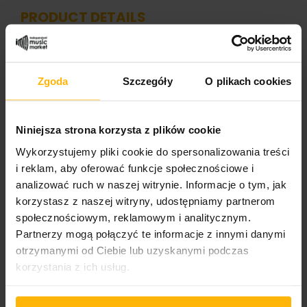
PRODUCT DETAILS
Band name
Zgoda
Szczegóły
O plikach cookies
Sylvan
Album title:
Niniejsza strona korzysta z plików cookie
Force Of Gravity
Wykorzystujemy pliki cookie do spersonalizowania treści
Media format
i reklam, aby oferować funkcje społecznościowe i
CD
analizować ruch w naszej witrynie. Informacje o tym, jak
korzystasz z naszej witryny, udostępniamy partnerom
Cover format:
społecznościowym, reklamowym i analitycznym.
Jewel Case
Partnerzy mogą połączyć te informacje z innymi danymi
otrzymanymi od Ciebie lub uzyskanymi podczas
Wydawnictwo 1/2
korzystania z ich usług.
Sylvan
Catalogue number: