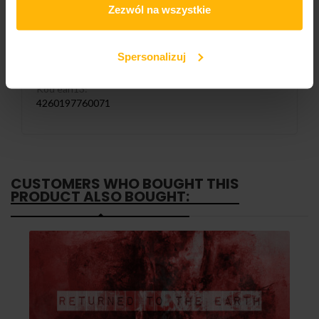
SYL-010-007
Zezwól na wszystkie
Liczba nośników:
1
Spersonalizuj
Kod ean13:
4260197760071
CUSTOMERS WHO BOUGHT THIS
PRODUCT ALSO BOUGHT: