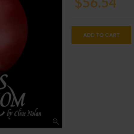
$56.54
ADD TO CART
