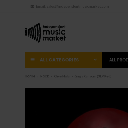
Email:
sales@independentmusicmarket.com
ALL CATEGORIES
ALL PRO
Home
Rock
Clive Nolan - King's Ransom (3LP Red)