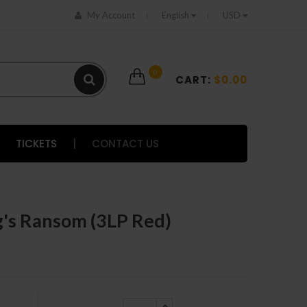
My Account
English
USD
0
CART:
$0.00
TICKETS
|
CONTACT US
ng's Ransom (3LP Red)