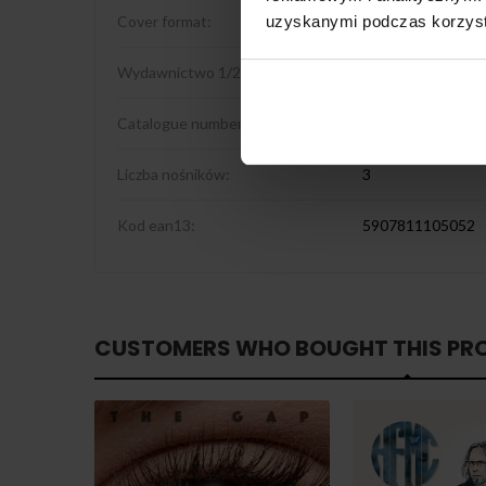
uzyskanymi podczas korzysta
Cover format:
Tri Fold Sleeve
Wydawnictwo 1/2
We Lave Rock Mus
Catalogue number:
WLRM001LP
Liczba nośników:
3
Kod ean13:
5907811105052
CUSTOMERS WHO BOUGHT THIS PR