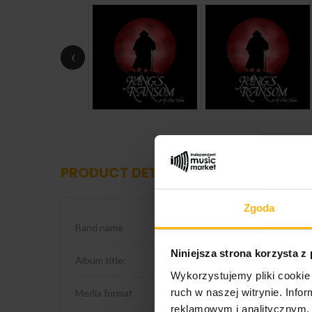
‹
PRODUCT DETAILS
Zgoda
Band name
Clive Nolan
Niniejsza strona korzysta z
Album title:
King's Ransom
Wykorzystujemy pliki cookie 
ruch w naszej witrynie. Inf
Media format
3LP Red
reklamowym i analitycznym. 