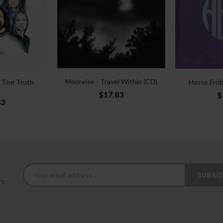
Moonrise - Travel Within (CD)
 The Truth
Hasse Fröb
$17.83
$
83
rs.