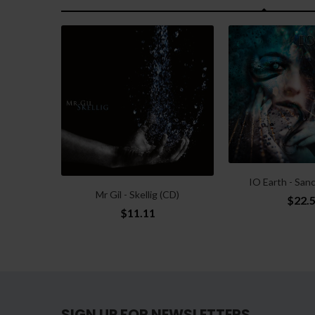
IO Earth - San
Mr Gil - Skellig (CD)
$22.
$11.11
SIGN UP FOR NEWSLETTERS