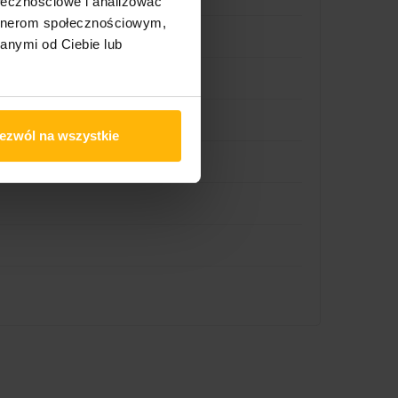
ołecznościowe i analizować
artnerom społecznościowym,
anymi od Ciebie lub
ezwól na wszystkie