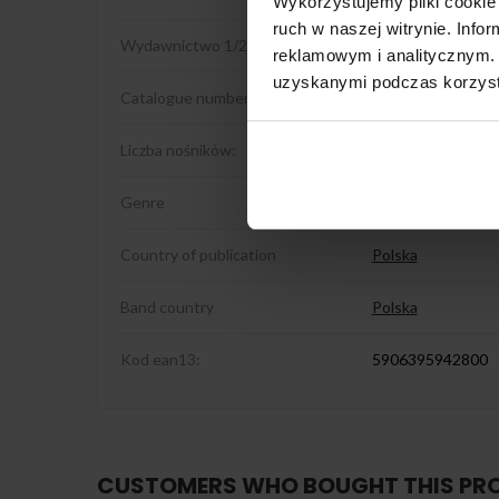
Wykorzystujemy pliki cookie 
ruch w naszej witrynie. Inf
Wydawnictwo 1/2
Lynx Music
reklamowym i analitycznym. 
uzyskanymi podczas korzysta
Catalogue number:
LM 188CD-DG
Liczba nośników:
1
Genre
Rock
Country of publication
Polska
Band country
Polska
Kod ean13:
5906395942800
CUSTOMERS WHO BOUGHT THIS PR