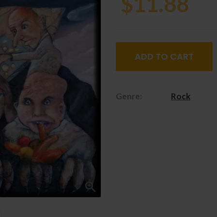
$11.88
ADD TO CART
Genre:
Rock
