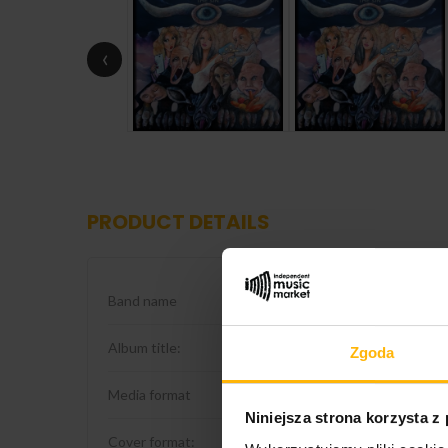
‹
PRODUCT DETAILS
Band name
Millenium
Album title:
The Sin
Zgoda
Media format
CD
Niniejsza strona korzysta z
Cover format:
Digipack