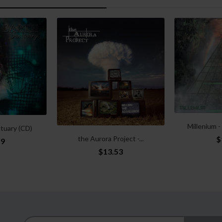
Millenium -
ctuary (CD)
the Aurora Project -...
$
59
$13.53