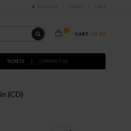
My Account
English
USD
0
CART:
$0.00
TICKETS
|
CONTACT US
in (CD)