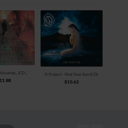
 Vocanda_ (CD...
D Project - Find Your Sun (CD)
11.88
$10.62
Milleni