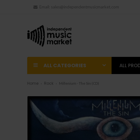
Email:
sales@independentmusicmarket.com
ALL CATEGORIES
ALL PRO
Home
Rock
Millenium - The Sin (CD)