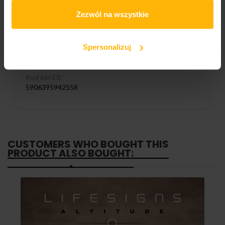
Catalogue number:
Zezwól na wszystkie
LM166CD
Liczba nośników:
Spersonalizuj
1
Kod ean13:
5906395942558
CUSTOMERS WHO BOUGHT THIS
PRODUCT ALSO BOUGHT: