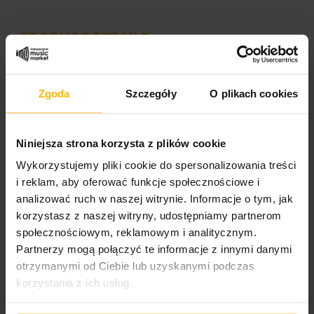
PRODUCT DETAILS
Band name
Zgoda
Szczegóły
O plikach cookies
Organic Noises
Album title:
Niniejsza strona korzysta z plików cookie
Organic Noises
Wykorzystujemy pliki cookie do spersonalizowania treści
i reklam, aby oferować funkcje społecznościowe i
Media format
analizować ruch w naszej witrynie. Informacje o tym, jak
CD
korzystasz z naszej witryny, udostępniamy partnerom
społecznościowym, reklamowym i analitycznym.
Cover format:
Jewel Case
Partnerzy mogą połączyć te informacje z innymi danymi
otrzymanymi od Ciebie lub uzyskanymi podczas
Wydawnictwo 1/2
korzystania z ich usług.
Lynx Music