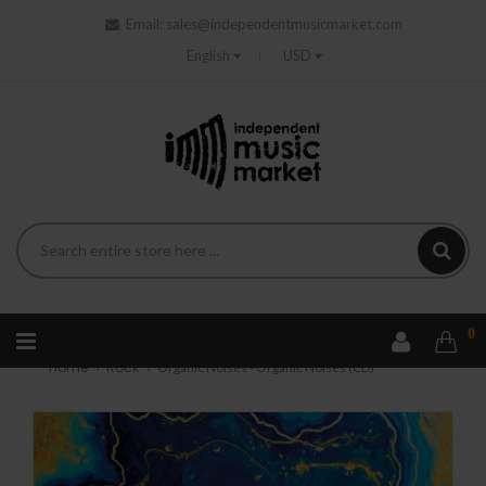
Email:
sales@independentmusicmarket.com
English
USD
0
Home
Rock
Organic Noises - Organic Noises (CD)