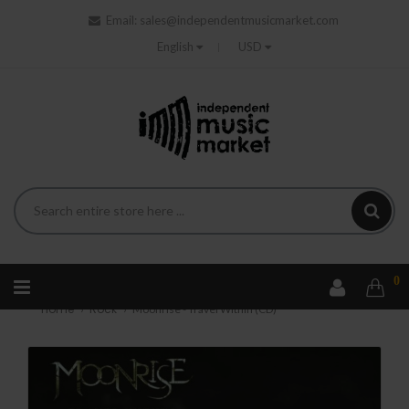
Email:
sales@independentmusicmarket.com
English
USD
0
Home
Rock
Moonrise - Travel Within (CD)