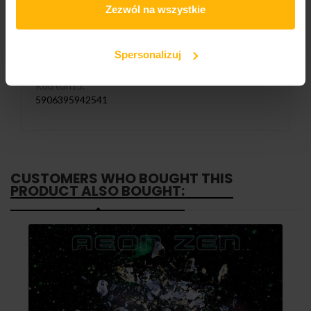
LM161CD-DG
Zezwól na wszystkie
Liczba nośników:
1
Spersonalizuj
Kod ean13:
5906395942541
CUSTOMERS WHO BOUGHT THIS
PRODUCT ALSO BOUGHT: