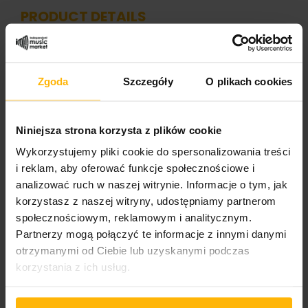
PRODUCT DETAILS
Band name
Zgoda
Szczegóły
O plikach cookies
Moonrise
Album title:
Niniejsza strona korzysta z plików cookie
Travel Within
Wykorzystujemy pliki cookie do spersonalizowania treści
Media format
i reklam, aby oferować funkcje społecznościowe i
CD
analizować ruch w naszej witrynie. Informacje o tym, jak
korzystasz z naszej witryny, udostępniamy partnerom
Cover format:
społecznościowym, reklamowym i analitycznym.
Digipack
Partnerzy mogą połączyć te informacje z innymi danymi
otrzymanymi od Ciebie lub uzyskanymi podczas
Wydawnictwo 1/2
korzystania z ich usług.
Lynx Music
Catalogue number: