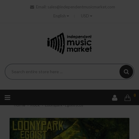
Email:
sales@independentmusicmarket.com
English
USD
0
Home
Rock
Loonypark - Egoist (CD)