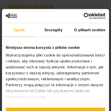
PRODUCT DETAILS
Band name
Zgoda
Szczegóły
O plikach cookies
Loonypark
Album title:
Niniejsza strona korzysta z plików cookie
Egoist
Wykorzystujemy pliki cookie do spersonalizowania treści
Media format
i reklam, aby oferować funkcje społecznościowe i
CD
analizować ruch w naszej witrynie. Informacje o tym, jak
korzystasz z naszej witryny, udostępniamy partnerom
Cover format:
społecznościowym, reklamowym i analitycznym.
Jewel Case
Partnerzy mogą połączyć te informacje z innymi danymi
otrzymanymi od Ciebie lub uzyskanymi podczas
Wydawnictwo 1/2
korzystania z ich usług.
Lynx Music
Catalogue number: