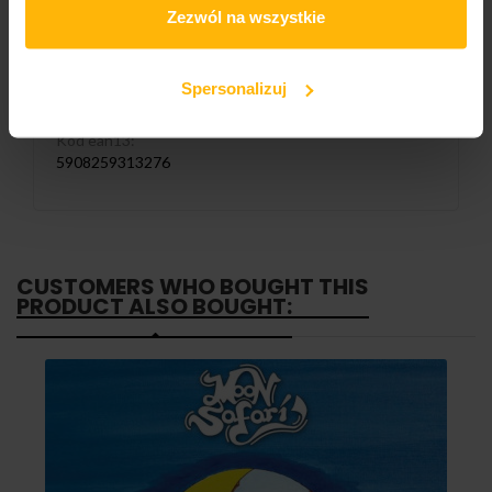
LM35CD
Zezwól na wszystkie
Liczba nośników:
Spersonalizuj
1
Kod ean13:
5908259313276
CUSTOMERS WHO BOUGHT THIS
PRODUCT ALSO BOUGHT: