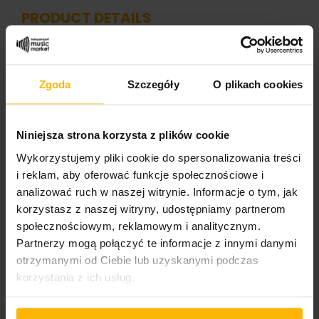
PRODUCT DETAILS
Band name
Zgoda
Szczegóły
O plikach cookies
Fractalmind
Album title:
Niniejsza strona korzysta z plików cookie
Stainless
Wykorzystujemy pliki cookie do spersonalizowania treści
Media format
i reklam, aby oferować funkcje społecznościowe i
CD
analizować ruch w naszej witrynie. Informacje o tym, jak
korzystasz z naszej witryny, udostępniamy partnerom
Cover format:
społecznościowym, reklamowym i analitycznym.
Jewel Case
Partnerzy mogą połączyć te informacje z innymi danymi
otrzymanymi od Ciebie lub uzyskanymi podczas
Wydawnictwo 1/2
korzystania z ich usług.
Lynx Music
Catalogue number: