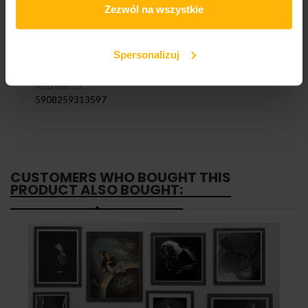
LM118CD
Zezwól na wszystkie
Liczba nośników:
1
Spersonalizuj
Kod ean13:
5908259313597
CUSTOMERS WHO BOUGHT THIS
PRODUCT ALSO BOUGHT: