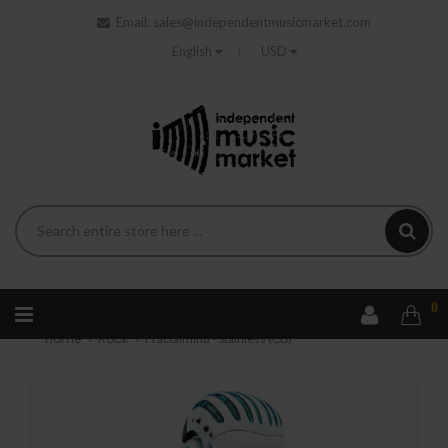
Email:
sales@independentmusicmarket.com
English
USD
0
Home
Rock
Fractalmind - Stainless (CD)