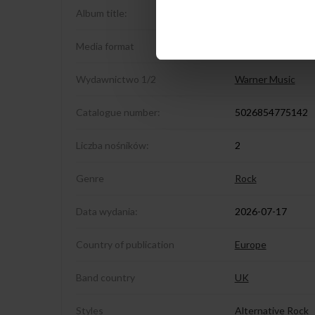
Album title:
The Best Of And 
Media format
2CD
Wydawnictwo 1/2
Warner Music
Catalogue number:
5026854775142
Liczba nośników:
2
Genre
Rock
Data wydania:
2026-07-17
Country of publication
Europe
Band country
UK
Styles
Alternative Rock