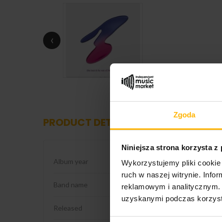
‹
Zgoda
PRODUCT DETAILS
Niniejsza strona korzysta z
Album year
2026
Wykorzystujemy pliki cookie 
ruch w naszej witrynie. Inf
Band name
New Order
reklamowym i analitycznym. 
uzyskanymi podczas korzysta
Released
2026