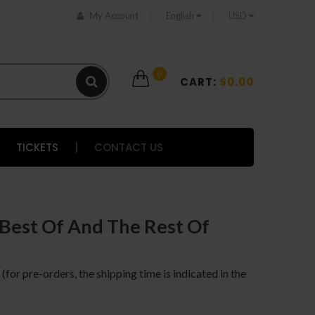
My Account
English
USD
0
CART:
$0.00
TICKETS
|
CONTACT US
Best Of And The Rest Of
 (for pre-orders, the shipping time is indicated in the