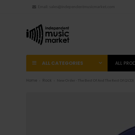
Email:
sales@independentmusicmarket.com
ALL CATEGORIES
ALL PRO
Home
Rock
New Order - The Best Of And The Rest Of (2CD)