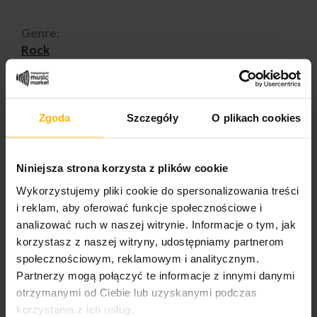
Genre:
Rock
Styles:
Hard Rock
Zgoda
Szczegóły
O plikach cookies
PRODUCT DETAILS
Niniejsza strona korzysta z plików cookie
Wykorzystujemy pliki cookie do spersonalizowania treści
i reklam, aby oferować funkcje społecznościowe i
Album year
analizować ruch w naszej witrynie. Informacje o tym, jak
1975
korzystasz z naszej witryny, udostępniamy partnerom
społecznościowym, reklamowym i analitycznym.
Band name
Partnerzy mogą połączyć te informacje z innymi danymi
Bad Company
otrzymanymi od Ciebie lub uzyskanymi podczas
Released
korzystania z ich usług.