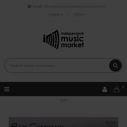
Email:
sales@independentmusicmarket.com
English
USD
0
Home
Rock
Bad Company - Run With The Pack (50th Anniv.)
(LP)