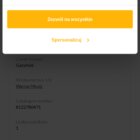
2026
Album title:
Zezwól na wszystkie
Run With The Pack (50th Anniv.)
Media format
Spersonalizuj
LP
Cover format:
Gatefold
Wydawnictwo 1/2
Warner Music
Catalogue number:
8122780471
Liczba nośników:
1