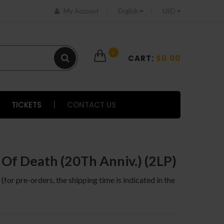
My Account
English
USD
0
CART:
$0.00
TICKETS
|
CONTACT US
 Of Death (20Th Anniv.) (2LP)
 (for pre-orders, the shipping time is indicated in the