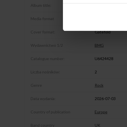
Album title:
Kiss Of Death (20
Media format
2LP
Cover format:
Gatefold
Wydawnictwo 1/2
BMG
Catalogue number:
U6424428
Liczba nośników:
2
Genre
Rock
Data wydania:
2026-07-03
Country of publication
Europe
Band country
UK