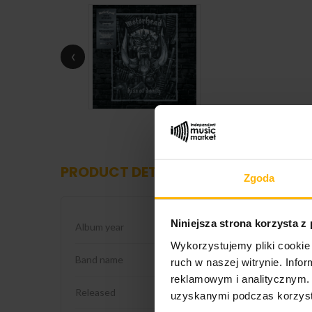
‹
PRODUCT DETAILS
Zgoda
Niniejsza strona korzysta z
Album year
2006
Wykorzystujemy pliki cookie 
Band name
Motorhead
ruch w naszej witrynie. Inf
reklamowym i analitycznym. 
Released
2026
uzyskanymi podczas korzysta