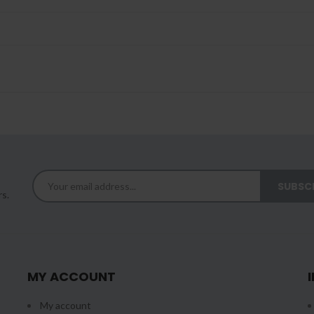
rs.
MY ACCOUNT
My account