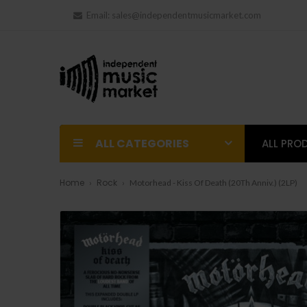
Email:
sales@independentmusicmarket.com
ALL CATEGORIES
ALL PRO
Home
Rock
Motorhead - Kiss Of Death (20Th Anniv.) (2LP)