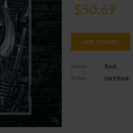
$50.69
ADD TO CART
Genre:
Rock
Styles:
Hard Rock
