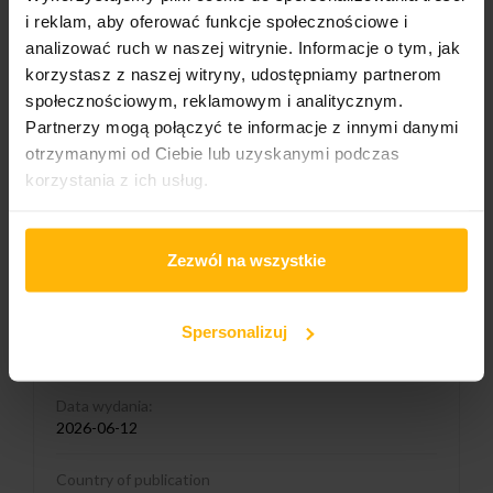
i reklam, aby oferować funkcje społecznościowe i
Media format
analizować ruch w naszej witrynie. Informacje o tym, jak
SACD
korzystasz z naszej witryny, udostępniamy partnerom
społecznościowym, reklamowym i analitycznym.
Wydawnictwo 1/2
Partnerzy mogą połączyć te informacje z innymi danymi
Warner Music
otrzymanymi od Ciebie lub uzyskanymi podczas
korzystania z ich usług.
Catalogue number:
5026854979908
Liczba nośników:
Zezwól na wszystkie
1
Spersonalizuj
Genre
Rock
Data wydania:
2026-06-12
Country of publication