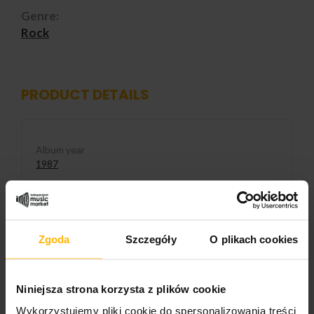
Genre:
Rock
PRODUCT DETAILS
Album year
1987
Band name
Grechuta Marek
Zgoda
Szczegóły
O plikach cookies
Released
2026
Niniejsza strona korzysta z plików cookie
Album title:
Wiosna Ach To Ty
Wykorzystujemy pliki cookie do spersonalizowania treści