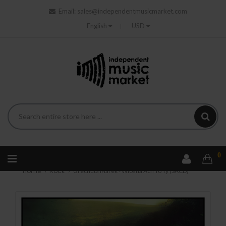
Email:
sales@independentmusicmarket.com
English
USD
0
Home
Rock
Grechuta Marek - Wiosna Ach To Ty (SACD)