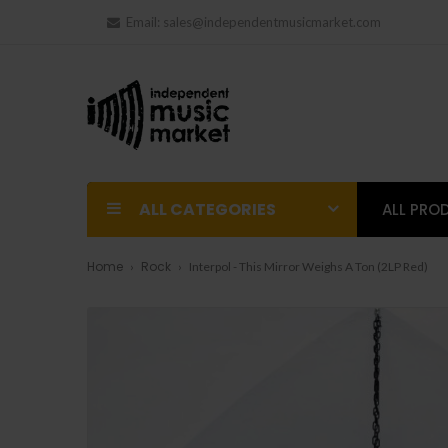
Email:
sales@independentmusicmarket.com
ALL CATEGORIES
ALL PRO
Home
Rock
Interpol - This Mirror Weighs A Ton (2LP Red)