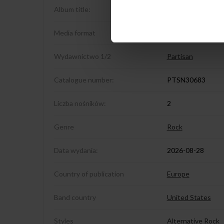
Album title:
This Mirror Weigh
Media format
2LP Red
Wydawnictwo 1/2
Partisan
Catalogue number:
PTSN30683
Liczba nośników:
2
Genre
Rock
Data wydania:
2026-08-28
Country of publication
Europe
Band country
United States
Styles
Alternative Rock