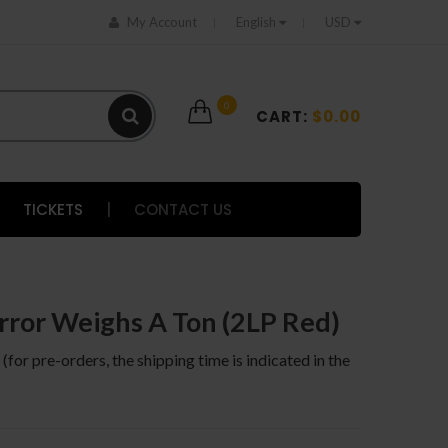
My Account
English
USD
0
CART:
$0.00
TICKETS
|
CONTACT US
irror Weighs A Ton (2LP Red)
 (for pre-orders, the shipping time is indicated in the