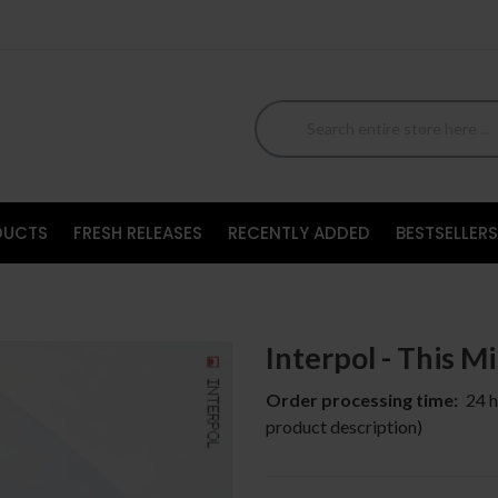
DUCTS
FRESH RELEASES
RECENTLY ADDED
BESTSELLERS
Interpol - This M
Order processing time:
24 h
product description)