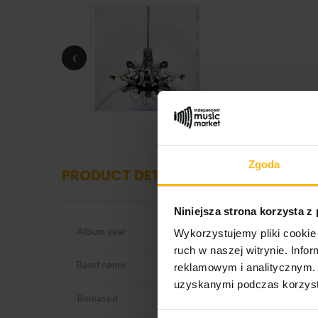
‹
Zgoda
PRODUCT DETAILS
Niniejsza strona korzysta z
Album year
2026
Wykorzystujemy pliki cookie 
ruch w naszej witrynie. Inf
Band name
Interpol
reklamowym i analitycznym. 
uzyskanymi podczas korzysta
Released
2026