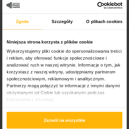
Rock
Zgoda
Szczegóły
O plikach cookies
PRODUCT DETAILS
Niniejsza strona korzysta z plików cookie
Wykorzystujemy pliki cookie do spersonalizowania treści
Album year
i reklam, aby oferować funkcje społecznościowe i
2002
analizować ruch w naszej witrynie. Informacje o tym, jak
korzystasz z naszej witryny, udostępniamy partnerom
Band name
Beck
społecznościowym, reklamowym i analitycznym.
Partnerzy mogą połączyć te informacje z innymi danymi
Released
otrzymanymi od Ciebie lub uzyskanymi podczas
2016
korzystania z ich usług.
Album title:
Sea Change
Zezwól na wszystkie