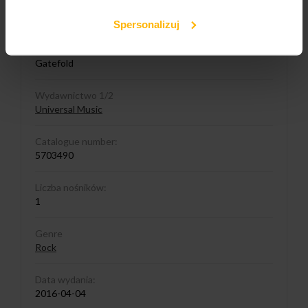
Media format
LP
Spersonalizuj
Cover format:
Gatefold
Wydawnictwo 1/2
Universal Music
Catalogue number:
5703490
Liczba nośników:
1
Genre
Rock
Data wydania:
2016-04-04