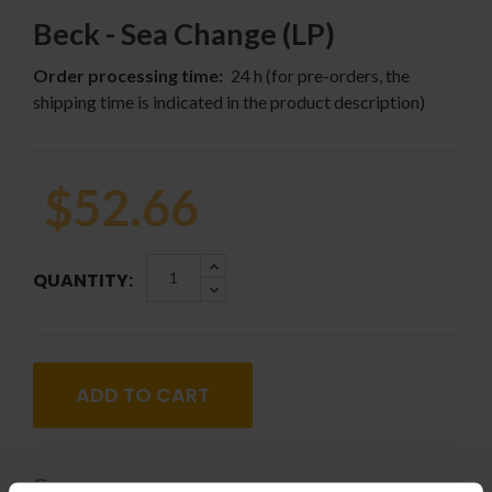
Beck - Sea Change (LP)
Order processing time:
24 h (for pre-orders, the
shipping time is indicated in the product description)
$52.66
QUANTITY:
ADD TO CART
Genre: