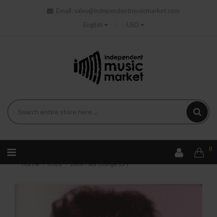
Email:
sales@independentmusicmarket.com
English
USD
0
Home
Rock
Beck - Sea Change (LP)