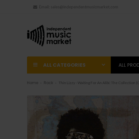
Email:
sales@independentmusicmarket.com
ALL CATEGORIES
ALL PRO
Home
Rock
Thin Lizzy - Waiting For An Alibi: The Collection (