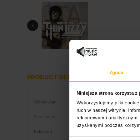
‹
Zgoda
PRODUCT DETAILS
Niniejsza strona korzysta z
Album year
2012
Wykorzystujemy pliki cookie 
ruch w naszej witrynie. Inf
Band name
Thin Lizzy
reklamowym i analitycznym. 
uzyskanymi podczas korzysta
Released
2012