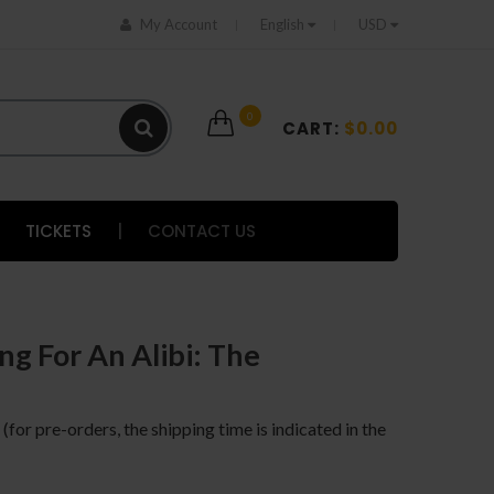
My Account
English
USD
0
CART:
$0.00
TICKETS
|
CONTACT US
ing For An Alibi: The
 (for pre-orders, the shipping time is indicated in the