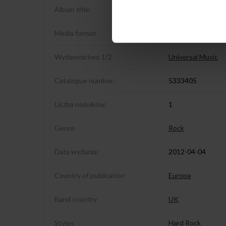
Album title:
Waiting For An Ali
Media format
CD
Wydawnictwo 1/2
Universal Music
Catalogue number:
5333405
Liczba nośników:
1
Genre
Rock
Data wydania:
2012-04-04
Country of publication
Europe
Band country
UK
Styles
Hard Rock