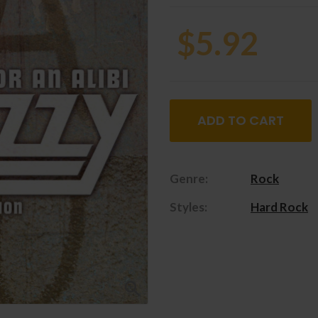
$5.92
ADD TO CART
Genre:
Rock
Styles:
Hard Rock
