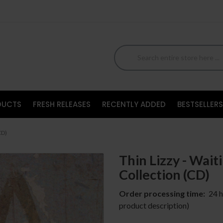
DUCTS
FRESH RELEASES
RECENTLY ADDED
BESTSELLERS
CD)
Thin Lizzy - Wait
Collection (CD)
Order processing time:
24 h
product description)