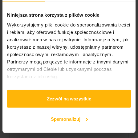
Album title:
From A Page
Niniejsza strona korzysta z plików cookie
Media format
Wykorzystujemy pliki cookie do spersonalizowania treści
2LP
i reklam, aby oferować funkcje społecznościowe i
analizować ruch w naszej witrynie. Informacje o tym, jak
Cover format:
korzystasz z naszej witryny, udostępniamy partnerom
Gatefold
społecznościowym, reklamowym i analitycznym.
Partnerzy mogą połączyć te informacje z innymi danymi
Wydawnictwo 1/2
Universal Music
otrzymanymi od Ciebie lub uzyskanymi podczas
korzystania z ich usług.
Catalogue number:
8816596
Zezwól na wszystkie
Liczba nośników:
2
Spersonalizuj
Genre
Rock