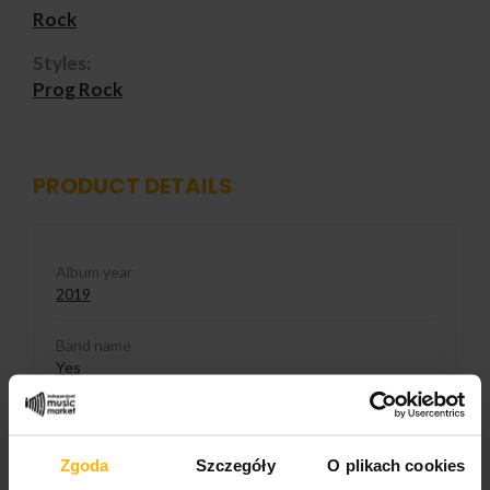
Rock
Styles:
Prog Rock
PRODUCT DETAILS
Album year
2019
Band name
Yes
Released
2026
Zgoda
Szczegóły
O plikach cookies