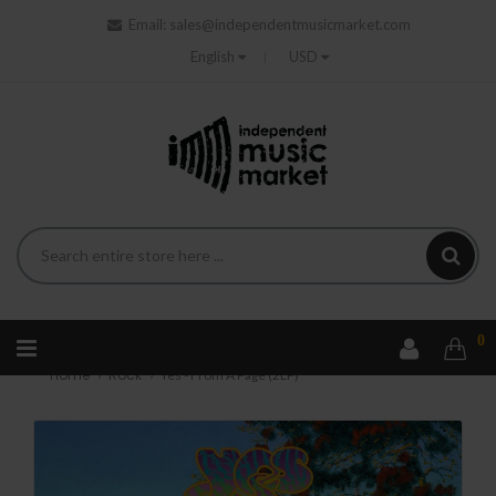
Email:
sales@independentmusicmarket.com
English
USD
0
Home
Rock
Yes - From A Page (2LP)