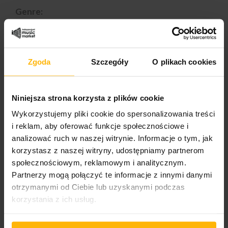
Genre:
Rock
Styles:
Alternative Rock
Zgoda
Szczegóły
O plikach cookies
Niniejsza strona korzysta z plików cookie
PRODUCT DETAILS
Wykorzystujemy pliki cookie do spersonalizowania treści
i reklam, aby oferować funkcje społecznościowe i
analizować ruch w naszej witrynie. Informacje o tym, jak
Album year
korzystasz z naszej witryny, udostępniamy partnerom
2026
społecznościowym, reklamowym i analitycznym.
Partnerzy mogą połączyć te informacje z innymi danymi
Band name
Harding Aldous
otrzymanymi od Ciebie lub uzyskanymi podczas
korzystania z ich usług.
Released
2026