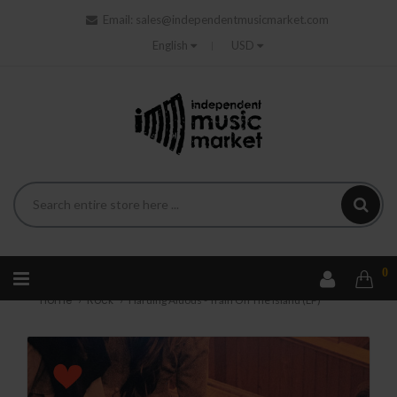
Email:
sales@independentmusicmarket.com
English
USD
0
Home
Rock
Harding Aldous - Train On The Island (LP)