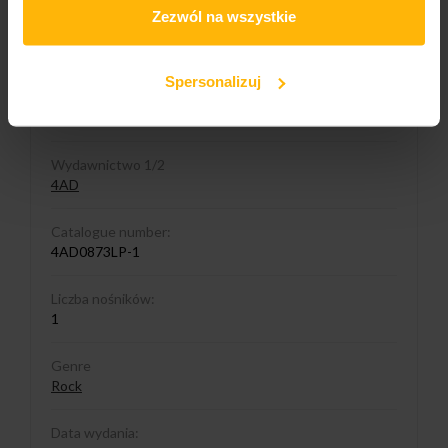
Zezwól na wszystkie
Album title:
Train On The Island
Spersonalizuj
Media format
LP
Wydawnictwo 1/2
4AD
Catalogue number:
4AD0873LP-1
Liczba nośników:
1
Genre
Rock
Data wydania: