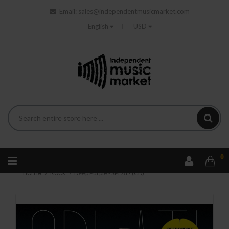
Email:
sales@independentmusicmarket.com
English
USD
0
Home
Rock
Deep Purple - SPLAT! (CD)