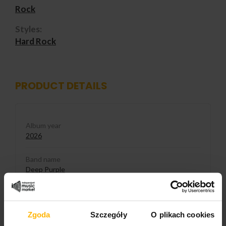
Rock
Styles:
Hard Rock
PRODUCT DETAILS
Album year
2026
Band name
Deep Purple
Released
2026
Zgoda
Szczegóły
O plikach cookies