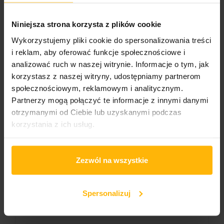
Album title:
SPLAT!
Niniejsza strona korzysta z plików cookie
Media format
Wykorzystujemy pliki cookie do spersonalizowania treści
CD
i reklam, aby oferować funkcje społecznościowe i
analizować ruch w naszej witrynie. Informacje o tym, jak
Cover format:
korzystasz z naszej witryny, udostępniamy partnerom
Digipack
społecznościowym, reklamowym i analitycznym.
Partnerzy mogą połączyć te informacje z innymi danymi
Wydawnictwo 1/2
Edel
otrzymanymi od Ciebie lub uzyskanymi podczas
korzystania z ich usług.
Catalogue number:
0221515EMU
Zezwól na wszystkie
Liczba nośników:
1
Spersonalizuj
Genre
Rock