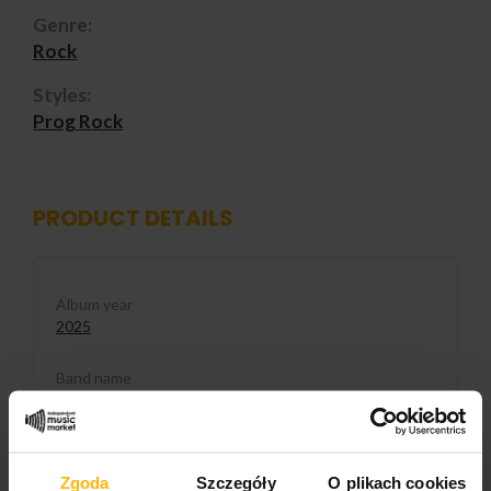
Genre:
Rock
Styles:
Prog Rock
PRODUCT DETAILS
Album year
2025
Band name
Nemrud
Released
2025
Zgoda
Szczegóły
O plikach cookies