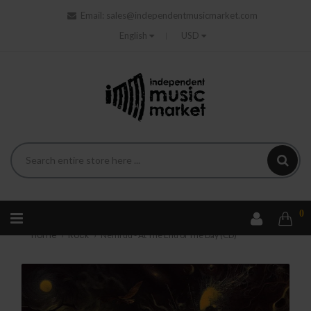
Email:
sales@independentmusicmarket.com
English
USD
0
Home
Rock
Nemrud - At The End of The Day (CD)