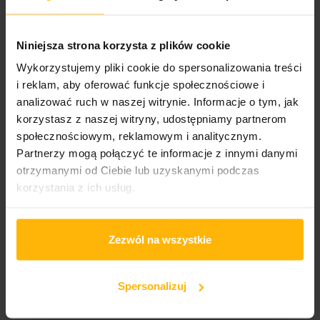
Album title:
At The End of The Day
Niniejsza strona korzysta z plików cookie
Wykorzystujemy pliki cookie do spersonalizowania treści
Media format
CD
i reklam, aby oferować funkcje społecznościowe i
analizować ruch w naszej witrynie. Informacje o tym, jak
Cover format:
korzystasz z naszej witryny, udostępniamy partnerom
Jewel Case
społecznościowym, reklamowym i analitycznym.
Partnerzy mogą połączyć te informacje z innymi danymi
Wydawnictwo 1/2
otrzymanymi od Ciebie lub uzyskanymi podczas
Rainbow45 Records
korzystania z ich usług.
Catalogue number:
R45R 0044-3
Zezwól na wszystkie
Liczba nośników:
1
Spersonalizuj
Genre