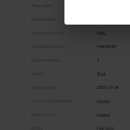
Album title:
Macalla
Media format
LP Marble
Wydawnictwo 1/2
BMG
Catalogue number:
U6416943
Liczba nośników:
1
Genre
Rock
Data wydania:
2025-10-24
Country of publication
Europe
Band country
Ireland
Styles
Folk Rock