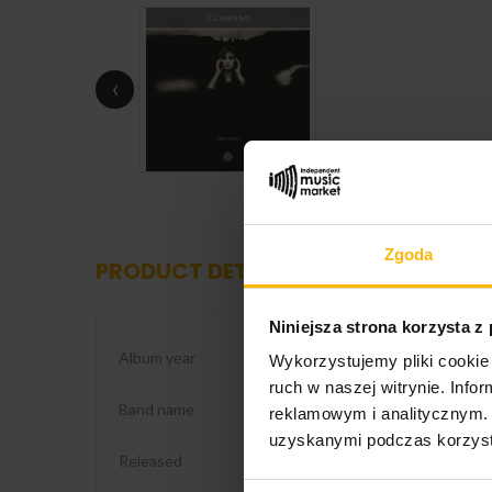
‹
Zgoda
PRODUCT DETAILS
Niniejsza strona korzysta z
Album year
1985
Wykorzystujemy pliki cookie 
ruch w naszej witrynie. Inf
Band name
Clannad
reklamowym i analitycznym. 
uzyskanymi podczas korzysta
Released
2025