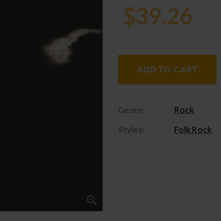
$39.26
ADD TO CART
Genre:
Rock
Styles:
Folk Rock
