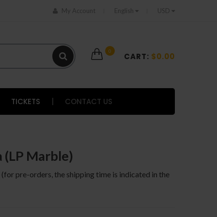
My Account
English
USD
0
CART:
$0.00
TICKETS
|
CONTACT US
a (LP Marble)
 (for pre-orders, the shipping time is indicated in the