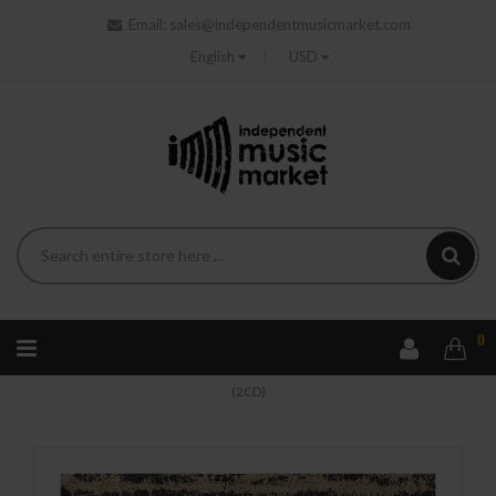
Email:
sales@independentmusicmarket.com
English
USD
0
Home
Rock
Pink Floyd - Wish You Were Here (50th Anniv.)
(2CD)