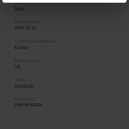
Genre
Rock
Data wydania:
2025-12-12
Country of publication
Europe
Band country
UK
Styles
Prog Rock
Kod ean13:
198028767224