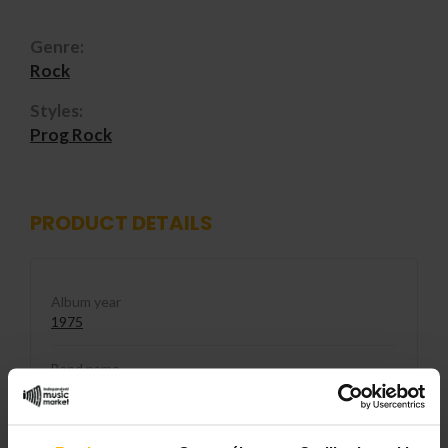
Genre:
Rock
Styles:
Prog Rock
PRODUCT DETAILS
Album year
1975
Band name
Pink Floyd
Released