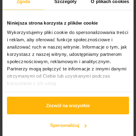
Zgoda
Szczegóły
O plikach cookies
2025
Album title:
Niniejsza strona korzysta z plików cookie
Wish You Were Here (50th Anniv.)
Wykorzystujemy pliki cookie do spersonalizowania treści
Media format
i reklam, aby oferować funkcje społecznościowe i
2CD
analizować ruch w naszej witrynie. Informacje o tym, jak
korzystasz z naszej witryny, udostępniamy partnerom
Cover format:
społecznościowym, reklamowym i analitycznym.
Digipack
Partnerzy mogą połączyć te informacje z innymi danymi
otrzymanymi od Ciebie lub uzyskanymi podczas
Wydawnictwo 1/2
korzystania z ich usług.
Sony Music
Catalogue number:
19802876722
Zezwól na wszystkie
Liczba nośników:
2
Spersonalizuj