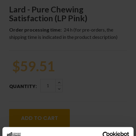
Lard - Pure Chewing
Satisfaction (LP Pink)
Order processing time:
24 h (for pre-orders, the
shipping time is indicated in the product description)
$59.51
QUANTITY:
ADD TO CART