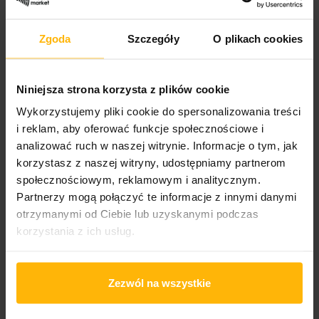
Genre:
Rock
Zgoda
Szczegóły
O plikach cookies
Styles:
Industrial
Niniejsza strona korzysta z plików cookie
Wykorzystujemy pliki cookie do spersonalizowania treści
i reklam, aby oferować funkcje społecznościowe i
PRODUCT DETAILS
analizować ruch w naszej witrynie. Informacje o tym, jak
korzystasz z naszej witryny, udostępniamy partnerom
społecznościowym, reklamowym i analitycznym.
Partnerzy mogą połączyć te informacje z innymi danymi
Band name
Lard
otrzymanymi od Ciebie lub uzyskanymi podczas
korzystania z ich usług.
Released
2025
Zezwól na wszystkie
Album title:
Pure Chewing Satisfaction