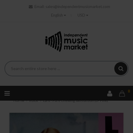
Email:
sales@independentmusicmarket.com
English
USD
0
Home
Rock
Lard - Pure Chewing Satisfaction (LP Pink)