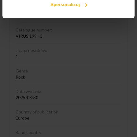
Spersonalizuj
Media format
LP Pink
Catalogue number:
VIRUS 199 - 3
Liczba nośników:
1
Genre
Rock
Data wydania:
2025-08-30
Country of publication
Europe
Band country