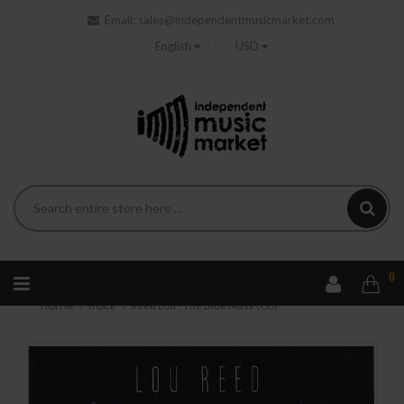
Email:
sales@independentmusicmarket.com
English
USD
0
Home
Rock
Reed Lou - The Blue Mask (CD)