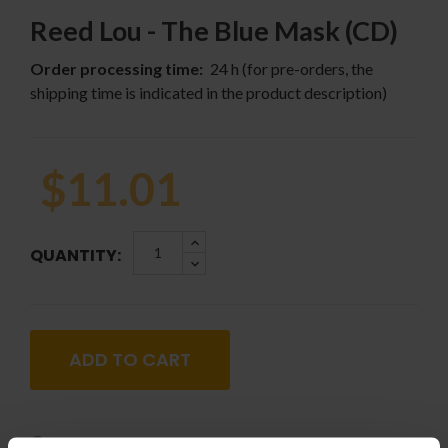
Reed Lou - The Blue Mask (CD)
Order processing time:
24 h (for pre-orders, the
shipping time is indicated in the product description)
$11.01
QUANTITY:
ADD TO CART
Genre: