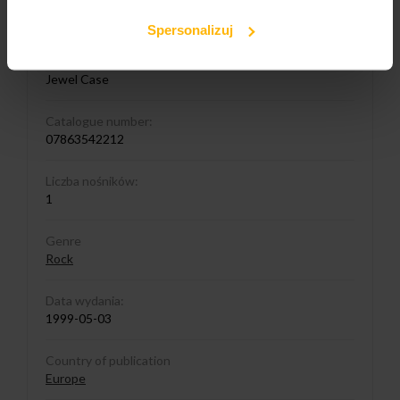
Media format
CD
Spersonalizuj
Cover format:
Jewel Case
Catalogue number:
07863542212
Liczba nośników:
1
Genre
Rock
Data wydania:
1999-05-03
Country of publication
Europe