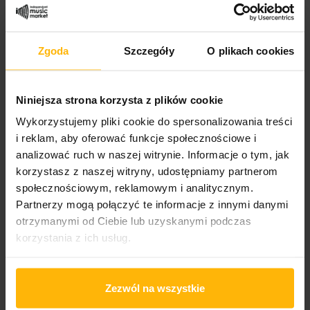
Rock
Styles:
Zgoda
Szczegóły
O plikach cookies
Alternative Rock
Niniejsza strona korzysta z plików cookie
PRODUCT DETAILS
Wykorzystujemy pliki cookie do spersonalizowania treści
i reklam, aby oferować funkcje społecznościowe i
analizować ruch w naszej witrynie. Informacje o tym, jak
korzystasz z naszej witryny, udostępniamy partnerom
Band name
Reed Lou
społecznościowym, reklamowym i analitycznym.
Partnerzy mogą połączyć te informacje z innymi danymi
Released
otrzymanymi od Ciebie lub uzyskanymi podczas
1999
korzystania z ich usług.
Album title:
The Blue Mask
Zezwól na wszystkie