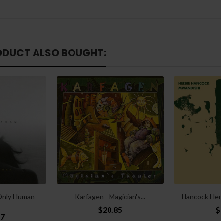
ODUCT ALSO BOUGHT:
Only Human
Karfagen - Magician's...
Hancock Herb
$20.85
$
87