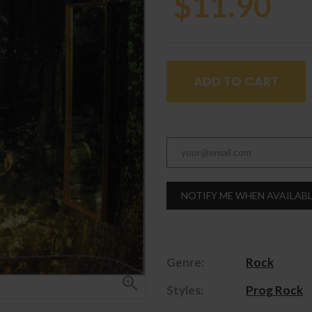
$11.90
ADD TO CART
NOTIFY ME WHEN AVAILAB
Genre:
Rock

Styles:
Prog Rock