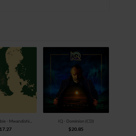
The An
ie - Mwandishi...
IQ - Dominion (CD)
17.27
$20.85