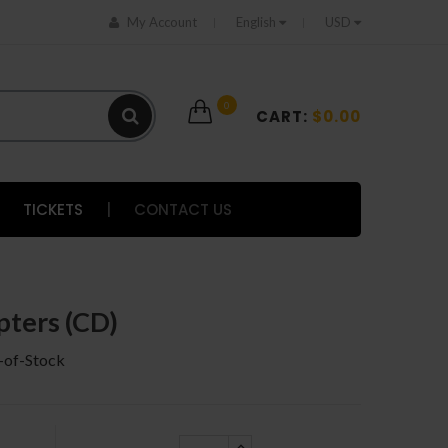
My Account
English
USD
0
CART:
$0.00
TICKETS
|
CONTACT US
pters (CD)
-of-Stock