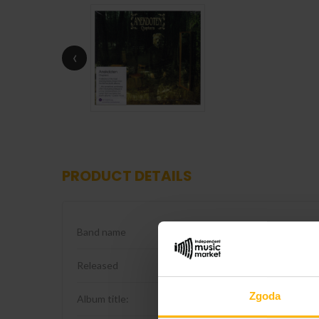
‹
PRODUCT DETAILS
Band name
Anekdoten
Released
2018
Zgoda
Album title:
Chapters