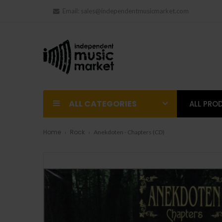
Email:
sales@independentmusicmarket.com
ALL CATEGORIES
ALL PRO
Home
Rock
Anekdoten - Chapters (CD)