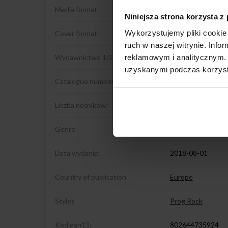
Media format
CD
Niniejsza strona korzysta z
Wykorzystujemy pliki cookie 
Cover format:
Digipack
ruch w naszej witrynie. Inf
reklamowym i analitycznym. 
Wydawnictwo 1/2
Kscope
uzyskanymi podczas korzysta
Catalogue number:
KSCOPE359
Liczba nośników:
1
Genre
Rock
Data wydania:
2018-08-01
Country of publication
Europe
Styles
Prog Rock
Kod ean13:
802644735924