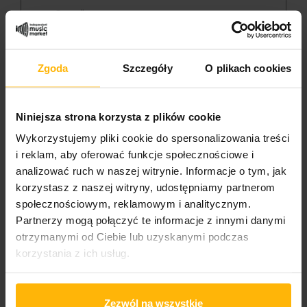
NOTIFY ME WHEN AVAILABLE
Zgoda
Szczegóły
O plikach cookies
Niniejsza strona korzysta z plików cookie
Genre:
Rock
Wykorzystujemy pliki cookie do spersonalizowania treści
i reklam, aby oferować funkcje społecznościowe i
analizować ruch w naszej witrynie. Informacje o tym, jak
korzystasz z naszej witryny, udostępniamy partnerom
PRODUCT DETAILS
społecznościowym, reklamowym i analitycznym.
Partnerzy mogą połączyć te informacje z innymi danymi
otrzymanymi od Ciebie lub uzyskanymi podczas
Album year
korzystania z ich usług.
2021
Band name
Zezwól na wszystkie