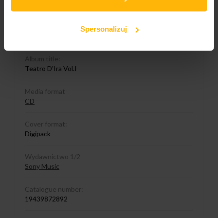
Maneskin
Released
Spersonalizuj
2021
Album title:
Teatro D'Ira Vol.I
Media format
CD
Cover format:
Digipack
Wydawnictwo 1/2
Sony Music
Catalogue number:
19439872892