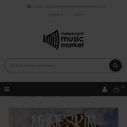
Email:
sales@independentmusicmarket.com
English
USD
0
Home
Rock
Maneskin - Teatro D'Ira Vol.I (CD)