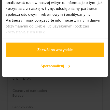
analizować ruch w naszej witrynie. Informacje o tym, jak
korzystasz z naszej witryny, udostępniamy partnerom
Wydawnictwo 1/2
Sony Music
społecznościowym, reklamowym i analitycznym.
Partnerzy mogą połączyć te informacje z innymi danymi
Catalogue number:
otrzymanymi od Ciebie lub uzyskanymi podczas
19802925411
korzystania z ich usług.
Liczba nośników:
2
Zezwól na wszystkie
Genre
Pop
Spersonalizuj
Data wydania:
2025-07-25
Country of publication
Europe
Band country