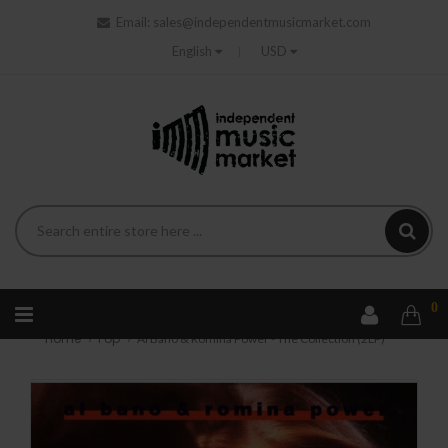
Email:
sales@independentmusicmarket.com
English
USD
0
Home
Pop
Al Bano & Romina Power - The Collection (2LP)