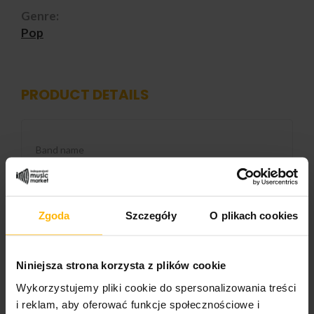
Genre:
Pop
PRODUCT DETAILS
Band name
Al Bano & Romina Power
Released
2025
Zgoda
Szczegóły
O plikach cookies
Album title:
The Collection
Niniejsza strona korzysta z plików cookie
Wykorzystujemy pliki cookie do spersonalizowania treści
Media format
i reklam, aby oferować funkcje społecznościowe i
2LP