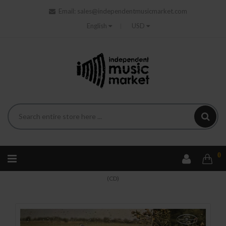
Email:
sales@independentmusicmarket.com
English
USD
0
Home
Pop
Adamiak Elzbieta - Elżbieta Adamiak (Czarne Cd)
(CD)