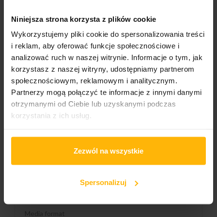
Niniejsza strona korzysta z plików cookie
Genre:
Wykorzystujemy pliki cookie do spersonalizowania treści
Pop
i reklam, aby oferować funkcje społecznościowe i
analizować ruch w naszej witrynie. Informacje o tym, jak
korzystasz z naszej witryny, udostępniamy partnerom
PRODUCT DETAILS
społecznościowym, reklamowym i analitycznym.
Partnerzy mogą połączyć te informacje z innymi danymi
otrzymanymi od Ciebie lub uzyskanymi podczas
korzystania z ich usług.
Band name
Adamiak Elzbieta
Released
Zezwól na wszystkie
2022
Album title:
Spersonalizuj
Elżbieta Adamiak (Czarne Cd)
Media format