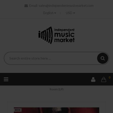
Email:
sales@independentmusicmarket.com
English
USD
0
Home
Klasyka
Moccio Stephan - Scenes From A Velvet
Room (LP)