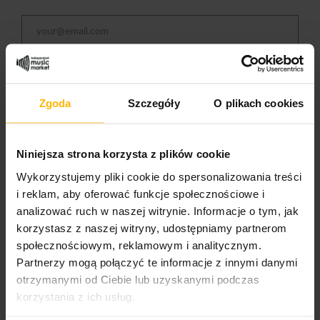
NOTIFY ME WHEN AVAILABLE
Zgoda
Szczegóły
O plikach cookies
Genre:
Niniejsza strona korzysta z plików cookie
Klasyka
Wykorzystujemy pliki cookie do spersonalizowania treści
i reklam, aby oferować funkcje społecznościowe i
analizować ruch w naszej witrynie. Informacje o tym, jak
PRODUCT DETAILS
korzystasz z naszej witryny, udostępniamy partnerom
społecznościowym, reklamowym i analitycznym.
Partnerzy mogą połączyć te informacje z innymi danymi
otrzymanymi od Ciebie lub uzyskanymi podczas
Album year
2026
korzystania z ich usług.