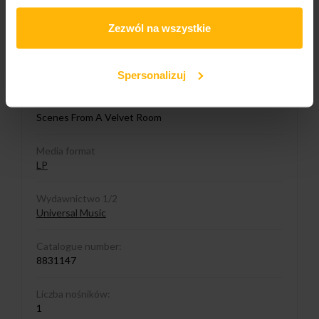
Band name
Moccio Stephan
Zezwól na wszystkie
Released
2026
Spersonalizuj
Album title:
Scenes From A Velvet Room
Media format
LP
Wydawnictwo 1/2
Universal Music
Catalogue number:
8831147
Liczba nośników:
1