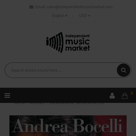
Email:
sales@independentmusicmarket.com
English
USD
0
Home
Klasyka
Bocelli Andrea - Sacred Arias (CD)