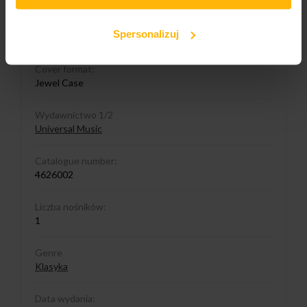
Media format
Spersonalizuj
CD
Cover format:
Jewel Case
Wydawnictwo 1/2
Universal Music
Catalogue number:
4626002
Liczba nośników:
1
Genre
Klasyka
Data wydania: