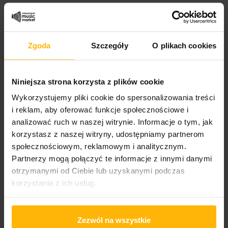
Genre:
Klasyka
Zgoda
Szczegóły
O plikach cookies
PRODUCT DETAILS
Niniejsza strona korzysta z plików cookie
Wykorzystujemy pliki cookie do spersonalizowania treści
Album year
i reklam, aby oferować funkcje społecznościowe i
1999
analizować ruch w naszej witrynie. Informacje o tym, jak
korzystasz z naszej witryny, udostępniamy partnerom
Band name
społecznościowym, reklamowym i analitycznym.
Bocelli Andrea
Partnerzy mogą połączyć te informacje z innymi danymi
otrzymanymi od Ciebie lub uzyskanymi podczas
Released
korzystania z ich usług.
1999
Album title:
Zezwól na wszystkie
Sacred Arias