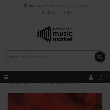
Email:
sales@independentmusicmarket.com
English
USD
0
Home
Hip-hop
Mobb Deep - Hell on Earth (2LP)