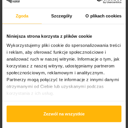
Genre:
Hip-hop
Zgoda
Szczegóły
O plikach cookies
Niniejsza strona korzysta z plików cookie
PRODUCT DETAILS
Wykorzystujemy pliki cookie do spersonalizowania treści
i reklam, aby oferować funkcje społecznościowe i
analizować ruch w naszej witrynie. Informacje o tym, jak
Album year
korzystasz z naszej witryny, udostępniamy partnerom
1996
społecznościowym, reklamowym i analitycznym.
Partnerzy mogą połączyć te informacje z innymi danymi
Band name
Mobb Deep
otrzymanymi od Ciebie lub uzyskanymi podczas
korzystania z ich usług.
Released
2026
Zezwól na wszystkie
Album title:
Hell on Earth