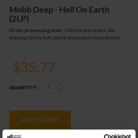
Mobb Deep - Hell On Earth
(2LP)
Order processing time:
24 h (for pre-orders, the
shipping time is indicated in the product description)
$35.77
QUANTITY:
ADD TO CART