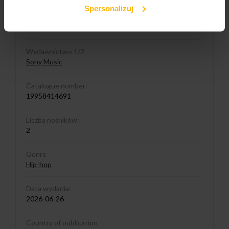
Spersonalizuj
Media format
2LP
Wydawnictwo 1/2
Sony Music
Catalogue number:
19958414691
Liczba nośników:
2
Genre
Hip-hop
Data wydania:
2026-06-26
Country of publication