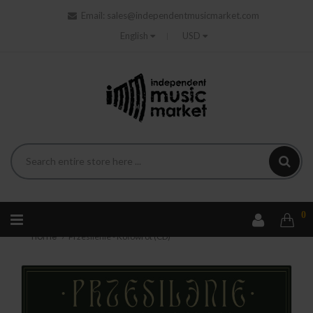
Email:
sales@independentmusicmarket.com
English
USD
0
Home
Przesilenie - Kołowrót (CD)