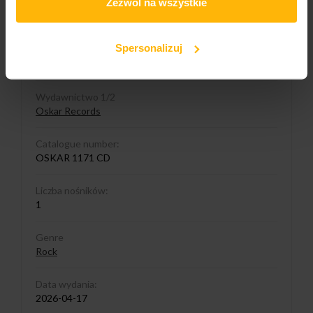
Zezwól na wszystkie
Media format
CD
Spersonalizuj
Cover format:
Digipack
Wydawnictwo 1/2
Oskar Records
Catalogue number:
OSKAR 1171 CD
Liczba nośników:
1
Genre
Rock
Data wydania:
2026-04-17