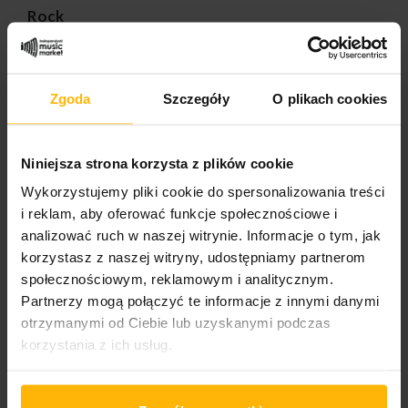
Rock
PRODUCT DETAILS
Zgoda
Szczegóły
O plikach cookies
Niniejsza strona korzysta z plików cookie
Album year
2026
Wykorzystujemy pliki cookie do spersonalizowania treści
i reklam, aby oferować funkcje społecznościowe i
Band name
analizować ruch w naszej witrynie. Informacje o tym, jak
Przesilenie
korzystasz z naszej witryny, udostępniamy partnerom
społecznościowym, reklamowym i analitycznym.
Released
Partnerzy mogą połączyć te informacje z innymi danymi
2026
otrzymanymi od Ciebie lub uzyskanymi podczas
korzystania z ich usług.
Album title:
Kołowrót